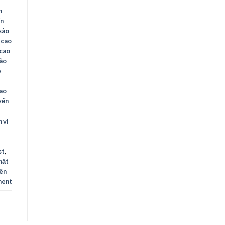
n
n
sào
 cao
 cao
sào
p
cao
yến
 vi
st
,
hất
yên
ment