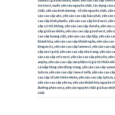
sunnest giá bao nhiêu
,
nước yến sào cao cấp thiên v
vietnest
,
nước yến sào nguyên chất
,
tác dụng của y
chất
,
yến sào bình dương - tổ yến nguyên chất
,
yến 
sào cao cấp abc
,
yến sào cao cấp bảo phát
,
yến sào 
cao cấp bình phước
,
yến sào cao cấp bird nest
,
yến 
cấp có tốt không
,
yến sào cao cấp datafa
,
yến sào c
cấp giá bao nhiêu
,
yến sào cao cấp good nest
,
yến s
cao cấp hoàng việt
,
yến sào cao cấp hộp
,
yến sào ca
khánh hòa
,
yến sào cao cấp khánh ngân
,
yến sào cao
kingnests
,
yến sào cao cấp lamnest
,
yến sào cao cấp
cấp nest gold
,
yến sào cao cấp nha trang
,
yến sào ca
sào cao cấp otis nest
,
yến sào cao cấp phú yên
,
yến 
anpha
,
yến sào cao cấp sản phẩm vô giá từ thiên nh
cá mập hồng sâm đông trùng
,
yến sào cao cấp sunn
tphcm
,
yến sào cao cấp tanest milk
,
yến sào cao cấp
cao cấp tổ yến thiên nhiên
,
yến sào cao cấp tphcm
,
yến sào cao cấp yến na
,
yến sào khánh hòa nguyên c
đường phèn oncy
,
yến sào nguyên chất giá bao nhi
chất