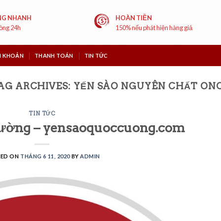
NG NHANH
HOÀN TIỀN
vòng 24h
150% nếu phát hiện hàng giả
I KHOẢN
THANH TOÁN
TIN TỨC
AG ARCHIVES:
YẾN SÀO NGUYÊN CHẤT ON
TIN TỨC
ường – yensaoquoccuong.com
TED ON
THÁNG 6 11, 2020
BY
ADMIN