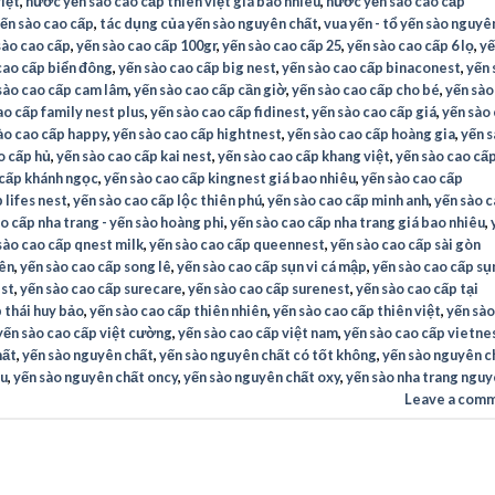
iệt
,
nước yến sào cao cấp thiên việt giá bao nhiêu
,
nước yến sào cao cấp
ến sào cao cấp
,
tác dụng của yến sào nguyên chất
,
vua yến - tổ yến sào nguyê
sào cao cấp
,
yến sào cao cấp 100gr
,
yến sào cao cấp 25
,
yến sào cao cấp 6 lọ
,
yế
cao cấp biển đông
,
yến sào cao cấp big nest
,
yến sào cao cấp binaconest
,
yến 
sào cao cấp cam lâm
,
yến sào cao cấp cần giờ
,
yến sào cao cấp cho bé
,
yến sào
ao cấp family nest plus
,
yến sào cao cấp fidinest
,
yến sào cao cấp giá
,
yến sào
ào cao cấp happy
,
yến sào cao cấp hightnest
,
yến sào cao cấp hoàng gia
,
yến 
o cấp hủ
,
yến sào cao cấp kai nest
,
yến sào cao cấp khang việt
,
yến sào cao cấ
 cấp khánh ngọc
,
yến sào cao cấp kingnest giá bao nhiêu
,
yến sào cao cấp
 lifes nest
,
yến sào cao cấp lộc thiên phú
,
yến sào cao cấp minh anh
,
yến sào 
o cấp nha trang - yến sào hoàng phi
,
yến sào cao cấp nha trang giá bao nhiêu
,
sào cao cấp qnest milk
,
yến sào cao cấp queennest
,
yến sào cao cấp sài gòn
iên
,
yến sào cao cấp song lê
,
yến sào cao cấp sụn vi cá mập
,
yến sào cao cấp sụn
est
,
yến sào cao cấp surecare
,
yến sào cao cấp surenest
,
yến sào cao cấp tại
 thái huy bảo
,
yến sào cao cấp thiên nhiên
,
yến sào cao cấp thiên việt
,
yến sào
yến sào cao cấp việt cường
,
yến sào cao cấp việt nam
,
yến sào cao cấp vietne
hất
,
yến sào nguyên chất
,
yến sào nguyên chất có tốt không
,
yến sào nguyên c
êu
,
yến sào nguyên chất oncy
,
yến sào nguyên chất oxy
,
yến sào nha trang ngu
Leave a com