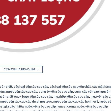
CONTINUE READING
→
uyên chất
,
các loại yến sào cao cấp
,
các loại yến sào nguyên chất
,
các mặt hàn
dùng nước yến sào cao cấp
,
cong ty yến sào cao cấp
,
cung cấp yến sào nguyên
uyên chất oncy
,
logo yến sào cao cấp
,
mua hộp yến sào cao cấp
,
mua yến sào c
,
nước yến sào cao cấp drsannestpro
,
nước yến sào cao cấp honinest
,
nước y
est gia bảo nhiều
,
nước yến sào cao cấp nunest cerna
,
nước yến sào cao cấp