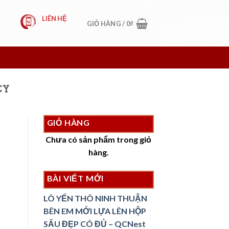
LIÊN HỆ
GIỎ HÀNG /
0
₫
CY
GIỎ HÀNG
Chưa có sản phẩm trong giỏ
hàng.
BÀI VIẾT MỚI
LÔ YẾN THÔ NINH THUẬN
BÊN EM MỚI LỰA LÊN HỘP
SẤU ĐẸP CÓ ĐỦ – QCNest