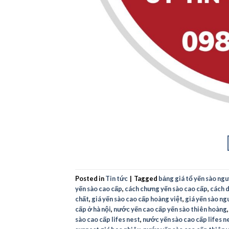
Posted in
Tin tức
|
Tagged
bảng giá tổ yến sào ng
yến sào cao cấp
,
cách chưng yến sào cao cấp
,
cách 
chất
,
giá yến sào cao cấp hoàng việt
,
giá yến sào ng
cấp ở hà nội
,
nước yến cao cấp yến sào thiên hoàng
sào cao cấp lifes nest
,
nước yến sào cao cấp lifes n