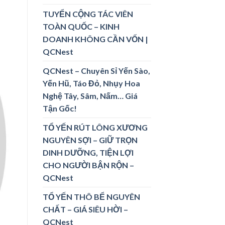
TUYỂN CỘNG TÁC VIÊN
TOÀN QUỐC – KINH
DOANH KHÔNG CẦN VỐN |
QCNest
QCNest – Chuyên Sỉ Yến Sào,
Yến Hũ, Táo Đỏ, Nhụy Hoa
Nghệ Tây, Sâm, Nấm… Giá
Tận Gốc!
TỔ YẾN RÚT LÔNG XƯƠNG
NGUYÊN SỢI – GIỮ TRỌN
DINH DƯỠNG, TIỆN LỢI
CHO NGƯỜI BẬN RỘN –
QCNest
TỔ YẾN THÔ BỂ NGUYÊN
CHẤT – GIÁ SIÊU HỜI –
QCNest