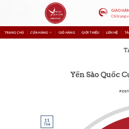
Skip
to
GIAO HÀ
Chỉ trong 
content
TRANG CHỦ
CỬA HÀNG
GIỎ HÀNG
GIỚI THIỆU
LIÊN HỆ
TÀ
T
Yến Sào Quốc C
POS
11
Th6