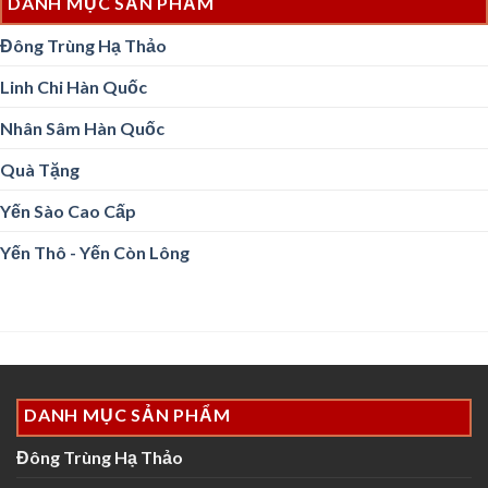
DANH MỤC SẢN PHẨM
Đông Trùng Hạ Thảo
Linh Chi Hàn Quốc
Nhân Sâm Hàn Quốc
Quà Tặng
Yến Sào Cao Cấp
Yến Thô - Yến Còn Lông
DANH MỤC SẢN PHẨM
Đông Trùng Hạ Thảo