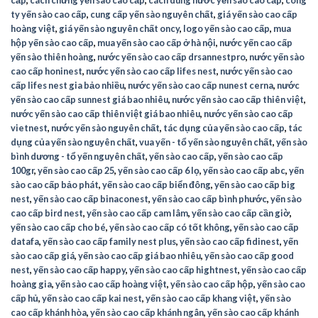
ty yến sào cao cấp
,
cung cấp yến sào nguyên chất
,
giá yến sào cao cấp
hoàng việt
,
giá yến sào nguyên chất oncy
,
logo yến sào cao cấp
,
mua
hộp yến sào cao cấp
,
mua yến sào cao cấp ở hà nội
,
nước yến cao cấp
yến sào thiên hoàng
,
nước yến sào cao cấp drsannestpro
,
nước yến sào
cao cấp honinest
,
nước yến sào cao cấp lifes nest
,
nước yến sào cao
cấp lifes nest gia bảo nhiều
,
nước yến sào cao cấp nunest cerna
,
nước
yến sào cao cấp sunnest giá bao nhiêu
,
nước yến sào cao cấp thiên việt
,
nước yến sào cao cấp thiên việt giá bao nhiêu
,
nước yến sào cao cấp
vietnest
,
nước yến sào nguyên chất
,
tác dụng của yến sào cao cấp
,
tác
dụng của yến sào nguyên chất
,
vua yến - tổ yến sào nguyên chất
,
yến sào
bình dương - tổ yến nguyên chất
,
yến sào cao cấp
,
yến sào cao cấp
100gr
,
yến sào cao cấp 25
,
yến sào cao cấp 6 lọ
,
yến sào cao cấp abc
,
yến
sào cao cấp bảo phát
,
yến sào cao cấp biển đông
,
yến sào cao cấp big
nest
,
yến sào cao cấp binaconest
,
yến sào cao cấp bình phước
,
yến sào
cao cấp bird nest
,
yến sào cao cấp cam lâm
,
yến sào cao cấp cần giờ
,
yến sào cao cấp cho bé
,
yến sào cao cấp có tốt không
,
yến sào cao cấp
datafa
,
yến sào cao cấp family nest plus
,
yến sào cao cấp fidinest
,
yến
sào cao cấp giá
,
yến sào cao cấp giá bao nhiêu
,
yến sào cao cấp good
nest
,
yến sào cao cấp happy
,
yến sào cao cấp hightnest
,
yến sào cao cấp
hoàng gia
,
yến sào cao cấp hoàng việt
,
yến sào cao cấp hộp
,
yến sào cao
cấp hủ
,
yến sào cao cấp kai nest
,
yến sào cao cấp khang việt
,
yến sào
cao cấp khánh hòa
,
yến sào cao cấp khánh ngân
,
yến sào cao cấp khánh