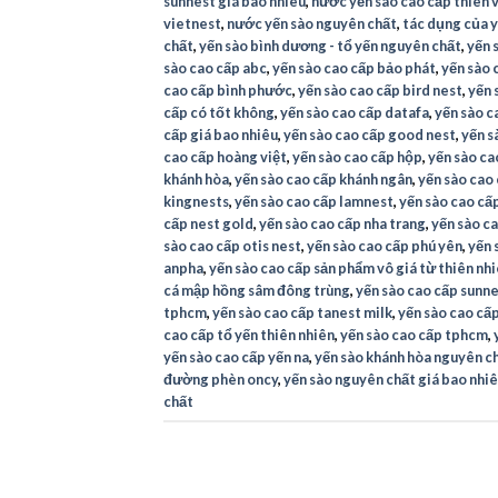
sunnest giá bao nhiêu
,
nước yến sào cao cấp thiên v
vietnest
,
nước yến sào nguyên chất
,
tác dụng của y
chất
,
yến sào bình dương - tổ yến nguyên chất
,
yến 
sào cao cấp abc
,
yến sào cao cấp bảo phát
,
yến sào 
cao cấp bình phước
,
yến sào cao cấp bird nest
,
yến 
cấp có tốt không
,
yến sào cao cấp datafa
,
yến sào c
cấp giá bao nhiêu
,
yến sào cao cấp good nest
,
yến s
cao cấp hoàng việt
,
yến sào cao cấp hộp
,
yến sào ca
khánh hòa
,
yến sào cao cấp khánh ngân
,
yến sào cao
kingnests
,
yến sào cao cấp lamnest
,
yến sào cao cấp
cấp nest gold
,
yến sào cao cấp nha trang
,
yến sào ca
sào cao cấp otis nest
,
yến sào cao cấp phú yên
,
yến 
anpha
,
yến sào cao cấp sản phẩm vô giá từ thiên nh
cá mập hồng sâm đông trùng
,
yến sào cao cấp sunn
tphcm
,
yến sào cao cấp tanest milk
,
yến sào cao cấp
cao cấp tổ yến thiên nhiên
,
yến sào cao cấp tphcm
,
yến sào cao cấp yến na
,
yến sào khánh hòa nguyên c
đường phèn oncy
,
yến sào nguyên chất giá bao nhi
chất