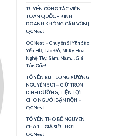
TUYỂN CỘNG TÁC VIÊN
TOÀN QUỐC – KINH
DOANH KHÔNG CẦN VỐN |
QCNest
QCNest – Chuyên Sỉ Yến Sào,
Yến Hũ, Táo Đỏ, Nhụy Hoa
Nghệ Tây, Sâm, Nấm… Giá
Tận Gốc!
TỔ YẾN RÚT LÔNG XƯƠNG
NGUYÊN SỢI – GIỮ TRỌN
DINH DƯỠNG, TIỆN LỢI
CHO NGƯỜI BẬN RỘN –
QCNest
TỔ YẾN THÔ BỂ NGUYÊN
CHẤT – GIÁ SIÊU HỜI –
QCNest