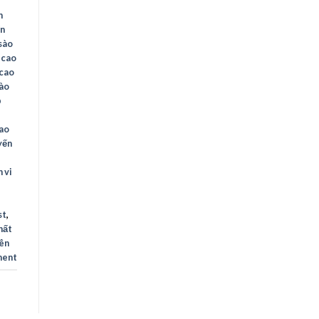
n
n
sào
 cao
 cao
sào
p
cao
yến
 vi
st
,
hất
yên
ment