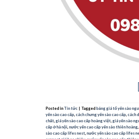
Posted in
Tin tức
|
Tagged
bảng giá tổ yến sào ng
yến sào cao cấp
,
cách chưng yến sào cao cấp
,
cách 
chất
,
giá yến sào cao cấp hoàng việt
,
giá yến sào ng
cấp ở hà nội
,
nước yến cao cấp yến sào thiên hoàng
sào cao cấp lifes nest
,
nước yến sào cao cấp lifes n