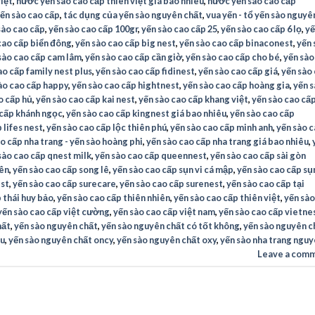
iệt
,
nước yến sào cao cấp thiên việt giá bao nhiêu
,
nước yến sào cao cấp
ến sào cao cấp
,
tác dụng của yến sào nguyên chất
,
vua yến - tổ yến sào nguyê
sào cao cấp
,
yến sào cao cấp 100gr
,
yến sào cao cấp 25
,
yến sào cao cấp 6 lọ
,
yế
cao cấp biển đông
,
yến sào cao cấp big nest
,
yến sào cao cấp binaconest
,
yến 
sào cao cấp cam lâm
,
yến sào cao cấp cần giờ
,
yến sào cao cấp cho bé
,
yến sào
ao cấp family nest plus
,
yến sào cao cấp fidinest
,
yến sào cao cấp giá
,
yến sào
ào cao cấp happy
,
yến sào cao cấp hightnest
,
yến sào cao cấp hoàng gia
,
yến 
o cấp hủ
,
yến sào cao cấp kai nest
,
yến sào cao cấp khang việt
,
yến sào cao cấ
 cấp khánh ngọc
,
yến sào cao cấp kingnest giá bao nhiêu
,
yến sào cao cấp
 lifes nest
,
yến sào cao cấp lộc thiên phú
,
yến sào cao cấp minh anh
,
yến sào 
o cấp nha trang - yến sào hoàng phi
,
yến sào cao cấp nha trang giá bao nhiêu
,
sào cao cấp qnest milk
,
yến sào cao cấp queennest
,
yến sào cao cấp sài gòn
iên
,
yến sào cao cấp song lê
,
yến sào cao cấp sụn vi cá mập
,
yến sào cao cấp sụn
est
,
yến sào cao cấp surecare
,
yến sào cao cấp surenest
,
yến sào cao cấp tại
 thái huy bảo
,
yến sào cao cấp thiên nhiên
,
yến sào cao cấp thiên việt
,
yến sào
yến sào cao cấp việt cường
,
yến sào cao cấp việt nam
,
yến sào cao cấp vietne
hất
,
yến sào nguyên chất
,
yến sào nguyên chất có tốt không
,
yến sào nguyên c
êu
,
yến sào nguyên chất oncy
,
yến sào nguyên chất oxy
,
yến sào nha trang ngu
Leave a com