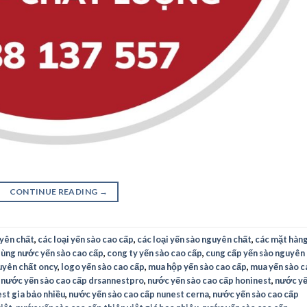
CONTINUE READING
→
uyên chất
,
các loại yến sào cao cấp
,
các loại yến sào nguyên chất
,
các mặt hàn
dùng nước yến sào cao cấp
,
cong ty yến sào cao cấp
,
cung cấp yến sào nguyên
uyên chất oncy
,
logo yến sào cao cấp
,
mua hộp yến sào cao cấp
,
mua yến sào c
,
nước yến sào cao cấp drsannestpro
,
nước yến sào cao cấp honinest
,
nước y
est gia bảo nhiều
,
nước yến sào cao cấp nunest cerna
,
nước yến sào cao cấp