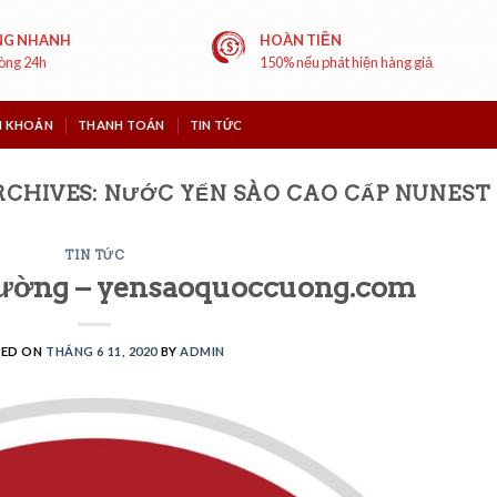
NG NHANH
HOÀN TIỀN
vòng 24h
150% nếu phát hiện hàng giả
I KHOẢN
THANH TOÁN
TIN TỨC
RCHIVES:
NƯỚC YẾN SÀO CAO CẤP NUNEST
TIN TỨC
ường – yensaoquoccuong.com
TED ON
THÁNG 6 11, 2020
BY
ADMIN