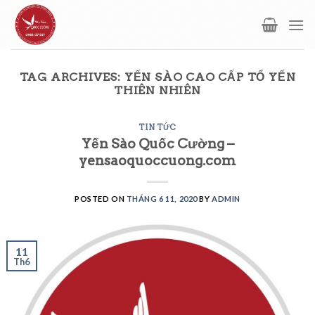
Skip
to
content
TAG ARCHIVES:
YẾN SÀO CAO CẤP TỔ YẾN
THIÊN NHIÊN
TIN TỨC
Yến Sào Quốc Cường –
yensaoquoccuong.com
POSTED ON
THÁNG 6 11, 2020
BY
ADMIN
11
Th6