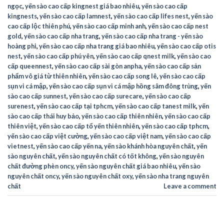
ngọc
,
yến sào cao cấp kingnest giá bao nhiêu
,
yến sào cao cấp
kingnests
,
yến sào cao cấp lamnest
,
yến sào cao cấp lifes nest
,
yến sào
cao cấp lộc thiên phú
,
yến sào cao cấp minh anh
,
yến sào cao cấp nest
gold
,
yến sào cao cấp nha trang
,
yến sào cao cấp nha trang - yến sào
hoàng phi
,
yến sào cao cấp nha trang giá bao nhiêu
,
yến sào cao cấp otis
nest
,
yến sào cao cấp phú yên
,
yến sào cao cấp qnest milk
,
yến sào cao
cấp queennest
,
yến sào cao cấp sài gòn anpha
,
yến sào cao cấp sản
phẩm vô giá từ thiên nhiên
,
yến sào cao cấp song lê
,
yến sào cao cấp
sụn vi cá mập
,
yến sào cao cấp sụn vi cá mập hồng sâm đông trùng
,
yến
sào cao cấp sunnest
,
yến sào cao cấp surecare
,
yến sào cao cấp
surenest
,
yến sào cao cấp tại tphcm
,
yến sào cao cấp tanest milk
,
yến
sào cao cấp thái huy bảo
,
yến sào cao cấp thiên nhiên
,
yến sào cao cấp
thiên việt
,
yến sào cao cấp tổ yến thiên nhiên
,
yến sào cao cấp tphcm
,
yến sào cao cấp việt cường
,
yến sào cao cấp việt nam
,
yến sào cao cấp
vietnest
,
yến sào cao cấp yến na
,
yến sào khánh hòa nguyên chất
,
yến
sào nguyên chất
,
yến sào nguyên chất có tốt không
,
yến sào nguyên
chất đường phèn oncy
,
yến sào nguyên chất giá bao nhiêu
,
yến sào
nguyên chất oncy
,
yến sào nguyên chất oxy
,
yến sào nha trang nguyên
chất
Leave a comment