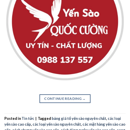
CONTINUE READING
→
Posted in
Tin tức
|
Tagged
bảng giá tổ yến sào nguyên chất
,
các loại
yến sào cao cấp
,
các loại yến sào nguyên chất
,
các mặt hàng yến sào cao
cấp
,
cách chưng yến sào cao cấp
,
cách dùng nước yến sào cao cấp
,
cong