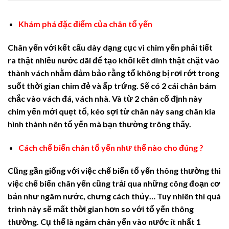
Khám phá đặc điểm của chân tổ yến
Chân yến với kết cấu dày dạng cục vì chim yến phải tiết
ra thật nhiều nước dãi để tạo khối kết dính thật chặt vào
thành vách nhằm đảm bảo rằng tổ không bị rơi rớt trong
suốt thời gian chim đẻ và ấp trứng. Sẽ có 2 cái chân bám
chắc vào vách đá, vách nhà. Và từ 2 chân cố định này
chim yến mới quẹt tổ, kéo sợi từ chân này sang chân kia
hình thành nên tổ yến mà bạn thường trông thấy.
Cách chế biến chân tổ yến như thế nào cho đúng ?
Cũng gần giống với việc chế biến tổ yến thông thường thì
việc chế biến chân yến cũng trải qua những công đoạn cơ
bản như ngâm nước, chưng cách thủy… Tuy nhiên thì quá
trình này sẽ mất thời gian hơn so với tổ yến thông
thường. Cụ thể là ngâm chân yến vào nước ít nhất 1