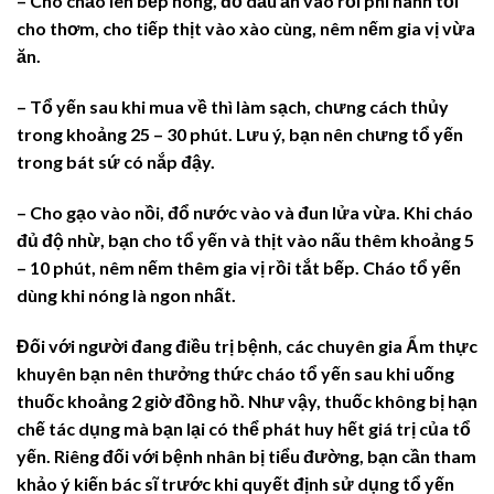
– Cho chảo lên bếp nóng, đổ dầu ăn vào rồi phi hành tỏi
cho thơm, cho tiếp thịt vào xào cùng, nêm nếm gia vị vừa
ăn.
– Tổ yến sau khi mua về thì làm sạch, chưng cách thủy
trong khoảng 25 – 30 phút. Lưu ý, bạn nên chưng tổ yến
trong bát sứ có nắp đậy.
– Cho gạo vào nồi, đổ nước vào và đun lửa vừa. Khi cháo
đủ độ nhừ, bạn cho tổ yến và thịt vào nấu thêm khoảng 5
– 10 phút, nêm nếm thêm gia vị rồi tắt bếp. Cháo tổ yến
dùng khi nóng là ngon nhất.
Đối với người đang điều trị bệnh, các chuyên gia Ẩm thực
khuyên bạn nên thưởng thức cháo tổ yến sau khi uống
thuốc khoảng 2 giờ đồng hồ. Như vậy, thuốc không bị hạn
chế tác dụng mà bạn lại có thể phát huy hết giá trị của tổ
yến. Riêng đối với bệnh nhân bị tiểu đường, bạn cần tham
khảo ý kiến bác sĩ trước khi quyết định sử dụng tổ yến