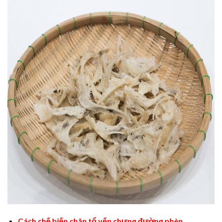
Cách chế biến chân tổ yến chưng đường phèn.