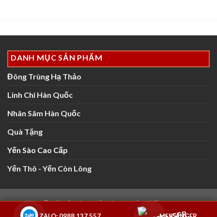
3.000.000₫.
là:
3.200.000₫.
là:
.000₫.
2.600.000₫.
2.600.
DANH MỤC SẢN PHẨM
Đông Trùng Hạ Thảo
Linh Chi Hàn Quốc
Nhân Sâm Hàn Quốc
Quà Tặng
Yến Sào Cao Cấp
Yến Thô - Yến Còn Lông
Design by: tongnhattruong@gmail.com
ZALO: 0988.137.557
MESSENGER