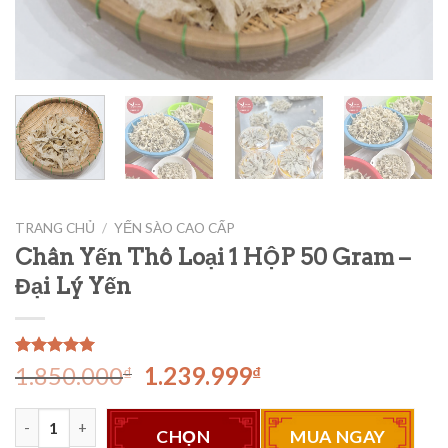
TRANG CHỦ
/
YẾN SÀO CAO CẤP
Chân Yến Thô Loại 1 HỘP 50 Gram –
Đại Lý Yến
5.00
1
trên 5
Giá
Giá
1.850.000
1.239.999
₫
₫
dựa trên
gốc
hiện
đánh giá
là:
tại
CHỌN
MUA NGAY
Chân Yến Thô Loại 1 HỘP 50 Gram - Đại Lý Yến số lượng
1.850.000₫.
là: