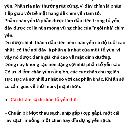
yến. Phần rìa này thường rất cứng, vì đây chính là phần
tiếp giáp với bề mặt hang để chim yến làm tổ.
Phần chân yến là phần được làm đầu tiên trong tổ yến,
đây được coi là nền móng vững chắc của “ngôi nhà” chim
yến.
Do được hình thành đầu tiên nên chân yến có độ tuổi cao
nhất, có thể nói đây là phần già nhất của một tổ yến, vì
vậy nó được đánh giá khá cao về mặt dinh dưỡng.
Dòng này không tạo nên dạng sợi như phần tổ yến sào.
Có ưu điểm: chân yến rất giòn, các cục chân chưng lên
sực sực và nở nhiều nhất so với các phần khác. Khi ăn sẽ
có cảm giác về thứ mùi vị mạnh hơn.
Cách Làm sạch chân tổ yến thô:
– Chuẩn bị: Một thau sạch, nhíp gắp (kẹp gắp), một cái
ray sạch, muỗng, một chén hay đĩa đựng yến sạch.