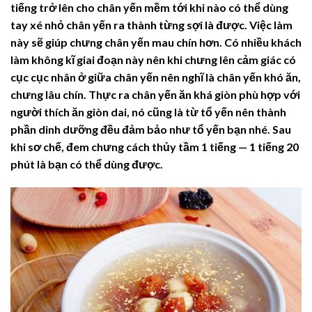
tiếng trở lên cho chân yến mềm tới khi nào có thể dùng
tay xé nhỏ chân yến ra thành từng sợi là được. Việc làm
này sẽ giúp chưng chân yến mau chín hơn. Có nhiều khách
làm không kĩ giai đoạn này nên khi chưng lên cảm giác có
cục cục nhân ở giữa chân yến nên nghĩ là chân yến khó ăn,
chưng lâu chín. Thực ra chân yến ăn khá giòn phù hợp với
người thích ăn giòn dai, nó cũng là từ tổ yến nên thành
phần dinh dưỡng đều đảm bảo như tổ yến bạn nhé. Sau
khi sơ chế, đem chưng cách thủy tầm 1 tiếng — 1 tiếng 20
phút là bạn có thể dùng được.