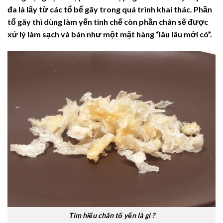
đa là lấy từ các tổ bể gãy trong quá trình khai thác. Phần
tổ gãy thì dùng làm yến tinh chế còn phần chân sẽ được
xử lý làm sạch và bán như một mặt hàng “lâu lâu mới có”.
Tìm hiểu chân tổ yến là gì ?