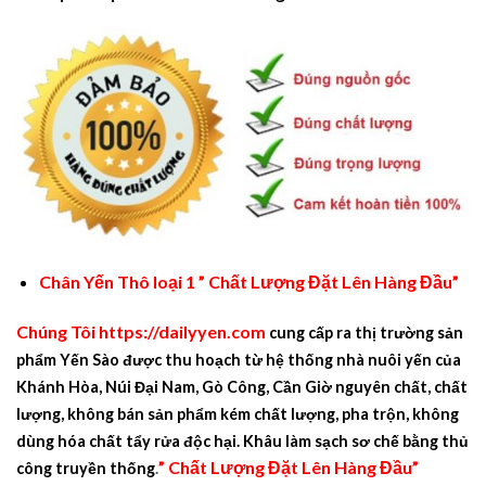
Chân Yến Thô loại 1 ” Chất Lượng Đặt Lên Hàng Đầu”
Chúng Tôi
https://dailyyen.com
cung cấp ra thị trường sản
phẩm Yến Sào được thu hoạch từ hệ thống nhà nuôi yến của
Khánh Hòa, Núi Đại Nam, Gò Công, Cần Giờ nguyên chất, chất
lượng, không bán sản phẩm kém chất lượng, pha trộn, không
dùng hóa chất tẩy rửa độc hại. Khâu làm sạch sơ chế bằng thủ
” Chất Lượng Đặt Lên Hàng Đầu”
công truyền thống
.