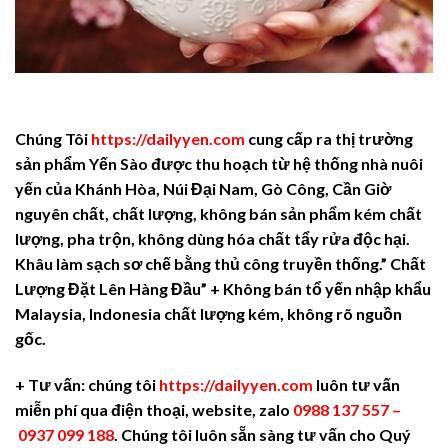
Chúng Tôi
https://dailyyen.com
cung cấp ra thị trường
sản phẩm Yến Sào được thu hoạch từ hệ thống nhà nuôi
yến của Khánh Hòa, Núi Đại Nam, Gò Công, Cần Giờ
nguyên chất, chất lượng, không bán sản phẩm kém chất
lượng, pha trộn, không dùng hóa chất tẩy rửa độc hại.
Khâu làm sạch sơ chế bằng thủ công truyền thống.” Chất
Lượng Đặt Lên Hàng Đầu” + Không bán tổ yến nhập khẩu
Malaysia, Indonesia chất lượng kém, không rõ nguồn
gốc.
+ Tư vấn:
chúng tôi
https://dailyyen.com
luôn tư vấn
miễn phí qua điện thoại, website, zalo
0988 137 557
–
0937 099 188
.
Chúng tôi luôn sẵn sàng tư vấn cho Quý