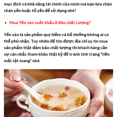
mục đích và khả năng tài chính của mình mà bạn lựa chọn
chân yến hoặc tổ yến để sử dụng nhé!
Mua Yến sào xuất khẩu ở đâu chất Lượng?
Yến sào là sản phẩm quý hiếm và bổ dưỡng không ai có
thể phủ nhận. Tuy nhiên để tìm được địa chỉ uy tín mua
sản phẩm thật đảm bảo chất lượng thì khách hàng cần
sự cân nhắc tham khảo thật kỹ để tránh tình trạng “tiền
mất tật mang” nhé.