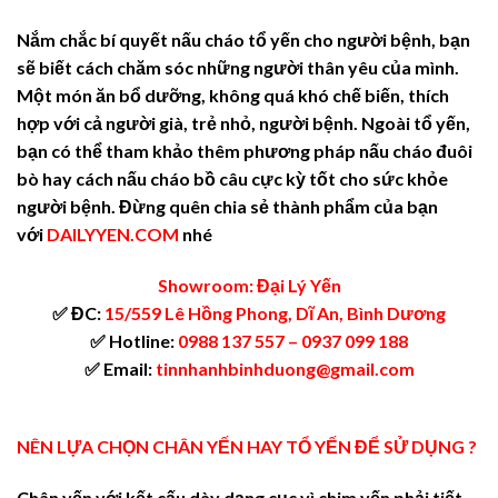
Nắm chắc bí quyết nấu cháo tổ yến cho người bệnh, bạn
sẽ biết cách chăm sóc những người thân yêu của mình.
Một món ăn bổ dưỡng, không quá khó chế biến, thích
hợp với cả người già, trẻ nhỏ, người bệnh. Ngoài tổ yến,
bạn có thể tham khảo thêm phương pháp nấu cháo đuôi
bò hay cách nấu cháo bồ câu cực kỳ tốt cho sức khỏe
người bệnh. Đừng quên chia sẻ thành phẩm của bạn
với
DAILYYEN.COM
nhé
Showroom:
Đại Lý Yến
✅ ĐC:
15/559 Lê Hồng Phong, Dĩ An, Bình Dương
✅ Hotline:
0988 137 557
–
0937 099 188
✅ Email:
tinnhanhbinhduong@gmail.com
NÊN LỰA CHỌN CHÂN YẾN HAY TỔ YẾN ĐỂ SỬ DỤNG ?
Chân yến với kết cấu dày dạng cục vì chim yến phải tiết