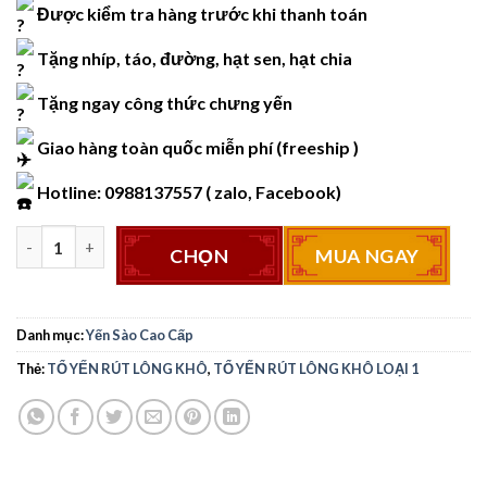
Được kiểm tra hàng trước khi thanh toán
3.999.999₫.
Tặng nhíp, táo, đường, hạt sen, hạt chia
Tặng ngay công thức chưng yến
Giao hàng toàn quốc miễn phí (freeship )
Hotline: 0988137557 ( zalo, Facebook)
CHỌN
MUA NGAY
TỔ YẾN RÚT LÔNG KHÔ LOẠI 1 NGUYÊN CHẤT HỘP 100GR số 
Danh mục:
Yến Sào Cao Cấp
Thẻ:
TỔ YẾN RÚT LÔNG KHÔ
,
TỔ YẾN RÚT LÔNG KHÔ LOẠI 1