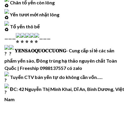
Chân tổ yến còn lông
Yến tươi mới nhặt lông
Tổ yến thô bể
———
———
𝐘𝐄𝐍𝐒𝐀𝐎𝐐𝐔𝐎𝐂𝐂𝐔𝐎𝐍𝐆- Cung cấp sỉ lẻ các sản
phẩm yến sào, Đông trùng hạ thảo nguyên chất Toàn
Quốc | Freeship 0988137557 có zalo
Tuyển CTV bán yến tự do không cần vốn…..
ĐC: 42 Nguyễn Thị Minh Khai, Dĩ An, Bình Dương, Việt
Nam