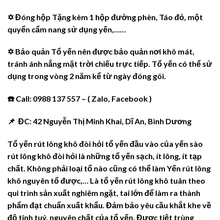
✡ Đóng hộp Tặng kèm 1 hộp đường phèn, Táo đỏ, một
quyển cẩm nang sử dụng yến,……
✡ Bảo quản Tổ yến nên được bảo quản nơi khô mát,
tránh ánh nắng mặt trời chiếu trực tiếp. Tổ yến có thể sử
dụng trong vòng 2 năm kể từ ngày đóng gói.
☎️ Call: 0988 137 557 – ( Zalo, Facebook )
📌 ĐC: 42 Nguyễn Thị Minh Khai, Dĩ An, Bình Dương
Tổ yến rút lông khô đòi hỏi tổ yến đầu vào của yến sào
rút lông khô đòi hỏi là những tổ yến sạch, ít lông, ít tạp
chất. Không phải loại tổ nào cũng có thể làm Yến rút lông
khô nguyên tổ được,… Là tổ yến rút lông khô tuân theo
qui trình sản xuất nghiêm ngặt, tai lớn để làm ra thành
phẩm đạt chuẩn xuất khẩu. Đảm bảo yêu cầu khắt khe về
độ tinh tuý, nguyên chất của tổ yến. Được tiệt trùng