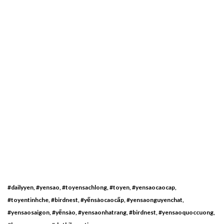
#dailyyen, #yensao, #toyensachlong, #toyen, #yensaocaocap,
#toyentinhche, #birdnest, #yếnsàocaocấp, #yensaonguyenchat,
#yensaosaigon, #yếnsào, #yensaonhatrang, #birdnest, #yensaoquoccuong,