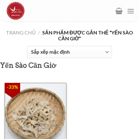
Skip
to
content
TRANG CHỦ
/
SẢN PHẨM ĐƯỢC GẮN THẺ “YẾN SÀO
CẦN GIỜ”
Yến Sào Cần Giờ
-33%