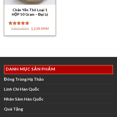
Chân Yến Thô Loại 1
HỘP 50 Gram – Đại Lý
Yến
Giá
Giá
1.850.000
₫
1.239.999
₫
Được xếp
gốc
hiện
hạng
5.00
là:
tại
5 sao
1.850.000₫.
là:
1.239.999₫.
DANH MỤC SẢN PHẨM
Đông Trùng Hạ Thảo
Linh Chi Hàn Quốc
Nhân Sâm Hàn Quốc
Quà Tặng