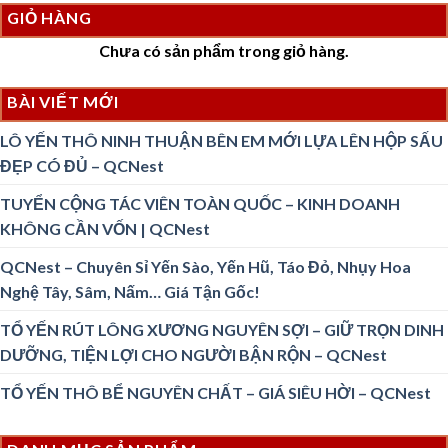
GIỎ HÀNG
Chưa có sản phẩm trong giỏ hàng.
BÀI VIẾT MỚI
LÔ YẾN THÔ NINH THUẬN BÊN EM MỚI LỰA LÊN HỘP SẤU
ĐẸP CÓ ĐỦ – QCNest
TUYỂN CỘNG TÁC VIÊN TOÀN QUỐC – KINH DOANH
KHÔNG CẦN VỐN | QCNest
QCNest – Chuyên Sỉ Yến Sào, Yến Hũ, Táo Đỏ, Nhụy Hoa
Nghệ Tây, Sâm, Nấm… Giá Tận Gốc!
TỔ YẾN RÚT LÔNG XƯƠNG NGUYÊN SỢI – GIỮ TRỌN DINH
DƯỠNG, TIỆN LỢI CHO NGƯỜI BẬN RỘN – QCNest
TỔ YẾN THÔ BỂ NGUYÊN CHẤT – GIÁ SIÊU HỜI – QCNest