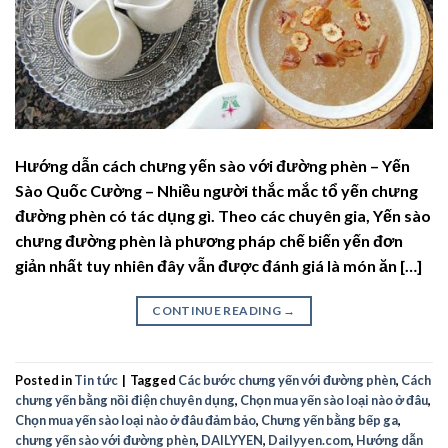
Hướng dẫn cách chưng yến sào với đường phèn – Yến
Sào Quốc Cường – Nhiều người thắc mắc tổ yến chưng
đường phèn có tác dụng gì. Theo các chuyên gia, Yến sào
chưng đường phèn là phương pháp chế biến yến đơn
giản nhất tuy nhiên đây vẫn được đánh giá là món ăn […]
CONTINUE READING
→
Posted in
Tin tức
|
Tagged
Các bước chưng yến với đường phèn
,
Cách
chưng yến bằng nồi điện chuyên dụng
,
Chọn mua yến sào loại nào ở đâu
,
Chọn mua yến sào loại nào ở đâu đảm bảo
,
Chưng yến bằng bếp ga
,
chưng yến sào với đường phèn
,
DAILYYEN
,
Dailyyen.com
,
Hướng dẫn