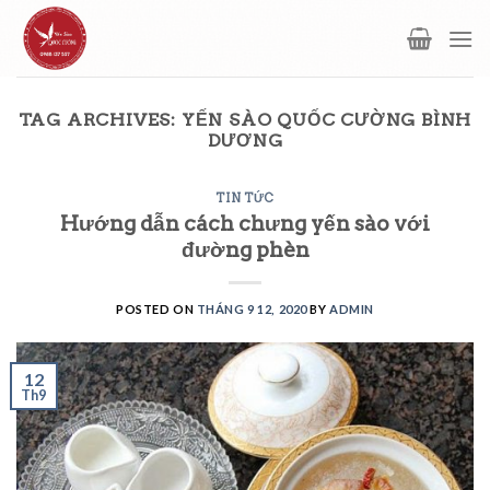
Skip
to
content
TAG ARCHIVES:
YẾN SÀO QUỐC CƯỜNG BÌNH
DƯƠNG
TIN TỨC
Hướng dẫn cách chưng yến sào với
đường phèn
POSTED ON
THÁNG 9 12, 2020
BY
ADMIN
12
Th9