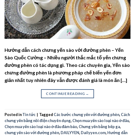
Hướng dẫn cách chưng yến sào với đường phèn – Yến
Sào Quốc Cường – Nhiều người thắc mắc tổ yến chưng
đường phèn có tác dụng gì. Theo các chuyên gia, Yến sào
chưng đường phèn là phương pháp chế biến yến đơn
giản nhất tuy nhiên đây vẫn được đánh giá là món ăn […]
CONTINUE READING
→
Posted in
Tin tức
|
Tagged
Các bước chưng yến với đường phèn
,
Cách
chưng yến bằng nồi điện chuyên dụng
,
Chọn mua yến sào loại nào ở đâu
,
Chọn mua yến sào loại nào ở đâu đảm bảo
,
Chưng yến bằng bếp ga
,
chưng yến sào với đường phèn
,
DAILYYEN
,
Dailyyen.com
,
Hướng dẫn