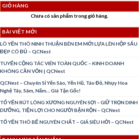
GIỎ HÀNG
Chưa có sản phẩm trong giỏ hàng.
BÀI VIẾT MỚI
LÔ YẾN THÔ NINH THUẬN BÊN EM MỚI LỰA LÊN HỘP SẤU
ĐẸP CÓ ĐỦ – QCNest
TUYỂN CỘNG TÁC VIÊN TOÀN QUỐC – KINH DOANH
KHÔNG CẦN VỐN | QCNest
QCNest – Chuyên Sỉ Yến Sào, Yến Hũ, Táo Đỏ, Nhụy Hoa
Nghệ Tây, Sâm, Nấm… Giá Tận Gốc!
TỔ YẾN RÚT LÔNG XƯƠNG NGUYÊN SỢI – GIỮ TRỌN DINH
DƯỠNG, TIỆN LỢI CHO NGƯỜI BẬN RỘN – QCNest
TỔ YẾN THÔ BỂ NGUYÊN CHẤT – GIÁ SIÊU HỜI – QCNest