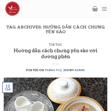
Skip
to
content
TAG ARCHIVES:
HƯỚNG DẪN CÁCH CHƯNG
YẾN SÀO
TIN TỨC
Hướng dẫn cách chưng yến sào với
đường phèn
POSTED ON
THÁNG 9 12, 2020
BY
ADMIN
12
Th9