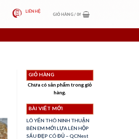
LIÊN HỆ
GIỎ HÀNG /
0
₫
GIỎ HÀNG
Chưa có sản phẩm trong giỏ
hàng.
BÀI VIẾT MỚI
LÔ YẾN THÔ NINH THUẬN
BÊN EM MỚI LỰA LÊN HỘP
SẤU ĐẸP CÓ ĐỦ – QCNest