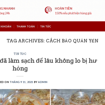
NG NHANH
HOÀN TIỀN
vòng 24h
150% nếu phát hiện hàng giả
I KHOẢN
THANH TOÁN
TIN TỨC
TAG ARCHIVES:
CÁCH BẢO QUẢN YẾN
TIN TỨC
đã làm sạch để lâu không lo bị hư
hỏng
TED ON
THÁNG 9 11, 2021
BY
ADMIN