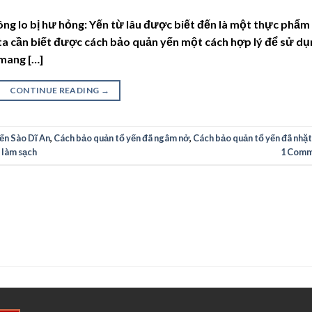
ông lo bị hư hỏng: Yến từ lâu được biết đến là một thực phẩm
ta cần biết được cách bảo quản yến một cách hợp lý để sử dụ
 mang […]
CONTINUE READING
→
Yến Sào Dĩ An
,
Cách bảo quản tổ yến đã ngâm nở
,
Cách bảo quản tổ yến đã nhặt
 làm sạch
1
Comm