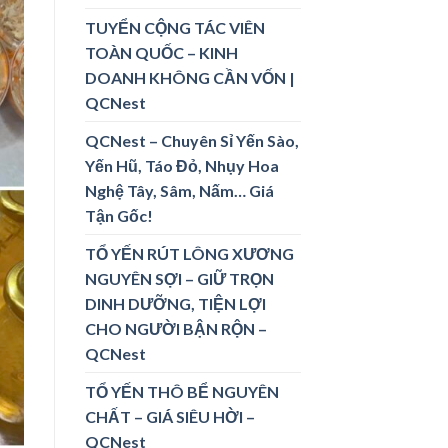
TUYỂN CỘNG TÁC VIÊN
TOÀN QUỐC – KINH
DOANH KHÔNG CẦN VỐN |
QCNest
QCNest – Chuyên Sỉ Yến Sào,
Yến Hũ, Táo Đỏ, Nhụy Hoa
Nghệ Tây, Sâm, Nấm… Giá
Tận Gốc!
TỔ YẾN RÚT LÔNG XƯƠNG
NGUYÊN SỢI – GIỮ TRỌN
DINH DƯỠNG, TIỆN LỢI
CHO NGƯỜI BẬN RỘN –
QCNest
TỔ YẾN THÔ BỂ NGUYÊN
CHẤT – GIÁ SIÊU HỜI –
QCNest