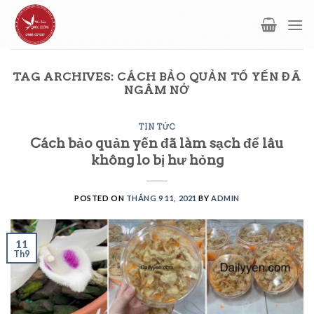
Skip
to
content
TAG ARCHIVES:
CÁCH BẢO QUẢN TỔ YẾN ĐÃ
NGÂM NỞ
TIN TỨC
Cách bảo quản yến đã làm sạch để lâu
không lo bị hư hỏng
POSTED ON
THÁNG 9 11, 2021
BY
ADMIN
11
Th9