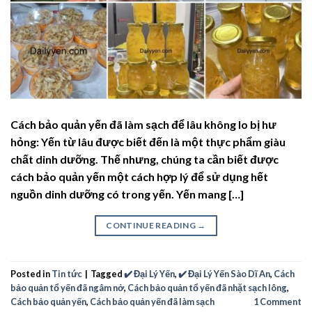
Cách bảo quản yến đã làm sạch để lâu không lo bị hư
hỏng: Yến từ lâu được biết đến là một thực phẩm giàu
chất dinh dưỡng. Thế nhưng, chúng ta cần biết được
cách bảo quản yến một cách hợp lý để sử dụng hết
nguồn dinh dưỡng có trong yến. Yến mang […]
CONTINUE READING
→
Posted in
Tin tức
|
Tagged
✔️ Đại Lý Yến
,
✔️ Đại Lý Yến Sào Dĩ An
,
Cách
bảo quản tổ yến đã ngâm nở
,
Cách bảo quản tổ yến đã nhặt sạch lông
,
Cách bảo quản yến
,
Cách bảo quản yến đã làm sạch
1
Comment