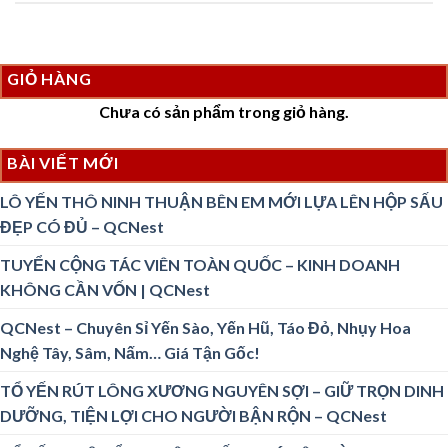
GIỎ HÀNG
Chưa có sản phẩm trong giỏ hàng.
BÀI VIẾT MỚI
LÔ YẾN THÔ NINH THUẬN BÊN EM MỚI LỰA LÊN HỘP SẤU
ĐẸP CÓ ĐỦ – QCNest
TUYỂN CỘNG TÁC VIÊN TOÀN QUỐC – KINH DOANH
KHÔNG CẦN VỐN | QCNest
QCNest – Chuyên Sỉ Yến Sào, Yến Hũ, Táo Đỏ, Nhụy Hoa
Nghệ Tây, Sâm, Nấm… Giá Tận Gốc!
TỔ YẾN RÚT LÔNG XƯƠNG NGUYÊN SỢI – GIỮ TRỌN DINH
DƯỠNG, TIỆN LỢI CHO NGƯỜI BẬN RỘN – QCNest