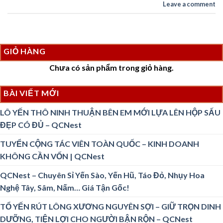
Leave a comment
GIỎ HÀNG
Chưa có sản phẩm trong giỏ hàng.
BÀI VIẾT MỚI
LÔ YẾN THÔ NINH THUẬN BÊN EM MỚI LỰA LÊN HỘP SẤU
ĐẸP CÓ ĐỦ – QCNest
TUYỂN CỘNG TÁC VIÊN TOÀN QUỐC – KINH DOANH
KHÔNG CẦN VỐN | QCNest
QCNest – Chuyên Sỉ Yến Sào, Yến Hũ, Táo Đỏ, Nhụy Hoa
Nghệ Tây, Sâm, Nấm… Giá Tận Gốc!
TỔ YẾN RÚT LÔNG XƯƠNG NGUYÊN SỢI – GIỮ TRỌN DINH
DƯỠNG, TIỆN LỢI CHO NGƯỜI BẬN RỘN – QCNest