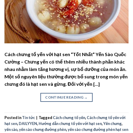
Cách chưng tổ yến với hạt sen “Tốt Nhất” Yến Sào Quốc
Cường – Chưng yến có thể thêm nhiều thành phần khác
nhau nhằm làm tăng hương vị, sự bổ dưỡng của món ăn.
Một số nguyên liệu thường được bổ sung trong món yến
chưng đó là hạt sen và gừng. Đối với yến […]
CONTINUE READING
→
Posted in
Tin tức
|
Tagged
Cách chưng tổ yến
,
Cách chưng tổ yến với
hạt sen
,
DAILYYEN
,
Hướng dẫn chưng tổ yến với hạt sen
,
Yến chưng
,
yến sào
,
yến sào chưng đường phèn
,
yến sào chưng đường phèn hạt sen