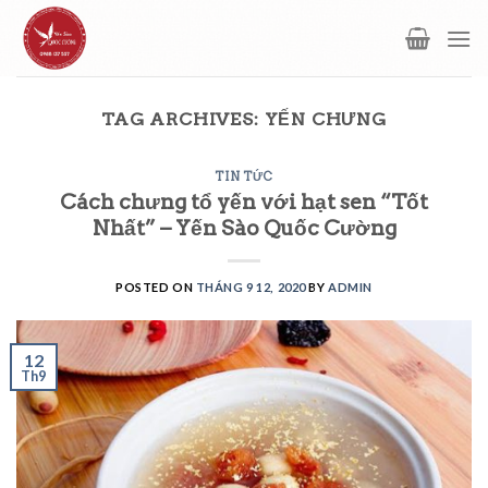
Skip
to
content
TAG ARCHIVES:
YẾN CHƯNG
TIN TỨC
Cách chưng tổ yến với hạt sen “Tốt
Nhất” – Yến Sào Quốc Cường
POSTED ON
THÁNG 9 12, 2020
BY
ADMIN
12
Th9