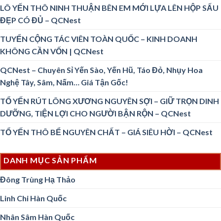
LÔ YẾN THÔ NINH THUẬN BÊN EM MỚI LỰA LÊN HỘP SẤU
ĐẸP CÓ ĐỦ – QCNest
TUYỂN CỘNG TÁC VIÊN TOÀN QUỐC – KINH DOANH
KHÔNG CẦN VỐN | QCNest
QCNest – Chuyên Sỉ Yến Sào, Yến Hũ, Táo Đỏ, Nhụy Hoa
Nghệ Tây, Sâm, Nấm… Giá Tận Gốc!
TỔ YẾN RÚT LÔNG XƯƠNG NGUYÊN SỢI – GIỮ TRỌN DINH
DƯỠNG, TIỆN LỢI CHO NGƯỜI BẬN RỘN – QCNest
TỔ YẾN THÔ BỂ NGUYÊN CHẤT – GIÁ SIÊU HỜI – QCNest
DANH MỤC SẢN PHẨM
Đông Trùng Hạ Thảo
Linh Chi Hàn Quốc
Nhân Sâm Hàn Quốc