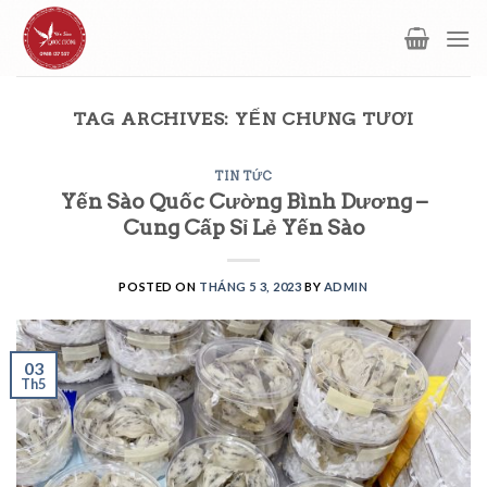
Skip
to
content
TAG ARCHIVES:
YẾN CHƯNG TƯƠI
TIN TỨC
Yến Sào Quốc Cường Bình Dương –
Cung Cấp Sỉ Lẻ Yến Sào
POSTED ON
THÁNG 5 3, 2023
BY
ADMIN
03
Th5