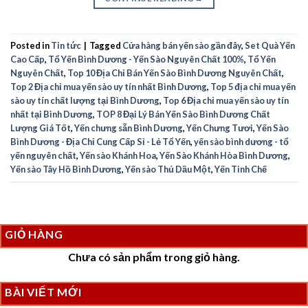
Posted in
Tin tức
|
Tagged
Cửa hàng bán yến sào gần đây
,
Set Quà Yến
Cao Cấp
,
Tổ Yến Bình Dương - Yến Sào Nguyên Chất 100%
,
Tổ Yến
Nguyên Chất
,
Top 10 Địa Chỉ Bán Yến Sào Bình Dương Nguyên Chất
,
Top 2 Địa chỉ mua yến sào uy tín nhất Bình Dương
,
Top 5 địa chỉ mua yến
sào uy tín chất lượng tại Bình Dương
,
Top 6 Địa chỉ mua yến sào uy tín
nhất tại Bình Dương
,
TOP 8 Đại Lý Bán Yến Sào Bình Dương Chất
Lượng Giá Tốt
,
Yến chưng sẵn Bình Dương
,
Yến Chưng Tươi
,
Yến Sào
Bình Dương - Địa Chỉ Cung Cấp Sỉ - Lẻ Tổ Yến
,
yến sào bình dương - tổ
yến nguyên chất
,
Yến sào Khánh Hoa
,
Yến Sào Khánh Hòa Bình Dương
,
Yến sào Tây Hồ Bình Dương
,
Yến sào Thủ Dầu Một
,
Yến Tinh Chế
GIỎ HÀNG
Chưa có sản phẩm trong giỏ hàng.
BÀI VIẾT MỚI