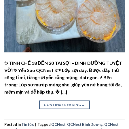
✨ TINH CHẾ 18 ĐẾN 20 TAI SỢI – DINH DƯỠNG TUYỆT
VỜI ✨ Yến Sào QCNest 👉 Lớp sợi dày: Được đắp thủ
công tỉ mỉ, từng sợi yến căng mọng, dai ngon. ⚡️ Bên
trong: Lớp sơ mướp mỏng nhẹ, giúp yến nở bung tối đa,
mềm mịn và dễ hấp thụ. 🌟 […]
CONTINUE READING
→
Posted in
Tin tức
|
Tagged
QCNest
,
QCNest Bình Dương
,
QCNest