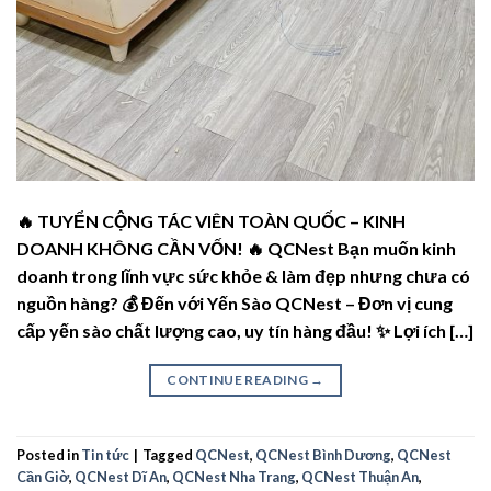
🔥 TUYỂN CỘNG TÁC VIÊN TOÀN QUỐC – KINH
DOANH KHÔNG CẦN VỐN! 🔥 QCNest Bạn muốn kinh
doanh trong lĩnh vực sức khỏe & làm đẹp nhưng chưa có
nguồn hàng? 💰 Đến với Yến Sào QCNest – Đơn vị cung
cấp yến sào chất lượng cao, uy tín hàng đầu! ✨ Lợi ích […]
CONTINUE READING
→
Posted in
Tin tức
|
Tagged
QCNest
,
QCNest Bình Dương
,
QCNest
Cần Giờ
,
QCNest Dĩ An
,
QCNest Nha Trang
,
QCNest Thuận An
,