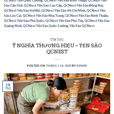
QCNest Yến Quốc Cường
,
QCNest Yến Sào Bình Thuận
,
QCNest Yến
Sào Cần Giờ
,
QCNest Yến Sào Cao Cấp
,
QCNest Yến Sào Đồng Nai
,
QCNest Yến Sào Hà Nội
,
QCNest Yến Sào Hồ Chí Minh
,
QCNest Yến
Sào Lào Cai
,
QCNest Yến Sào Nha Trang
,
QCNest Yến Sào Ninh Thuận
,
QCNest Yến Sào Phú Quốc
,
QCNest Yến Sào Phú Thọ
,
QCNest Yến Sào
Quảng Ninh
,
QCNest Yến Sào Quốc Cường
,
Yến Sào QCNest
TIN TỨC
Ý NGHĨA THƯƠNG HIỆU – YẾN SÀO
QCNEST
POSTED ON
THÁNG 1 18, 2025
BY
ADMIN
18
Th1