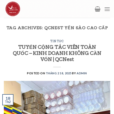
Skip
to
content
TAG ARCHIVES:
QCNEST YẾN SÀO CAO CẤP
TIN TỨC
TUYỂN CỘNG TÁC VIÊN TOÀN
QUỐC – KINH DOANH KHÔNG CẦN
VỐN | QCNest
POSTED ON
THÁNG 2 18, 2025
BY
ADMIN
18
Th2