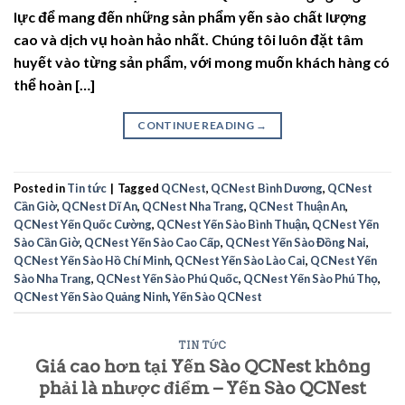
lực để mang đến những sản phẩm yến sào chất lượng
cao và dịch vụ hoàn hảo nhất. Chúng tôi luôn đặt tâm
huyết vào từng sản phẩm, với mong muốn khách hàng có
thể hoàn […]
CONTINUE READING
→
Posted in
Tin tức
|
Tagged
QCNest
,
QCNest Bình Dương
,
QCNest
Cần Giờ
,
QCNest Dĩ An
,
QCNest Nha Trang
,
QCNest Thuận An
,
QCNest Yến Quốc Cường
,
QCNest Yến Sào Bình Thuận
,
QCNest Yến
Sào Cần Giờ
,
QCNest Yến Sào Cao Cấp
,
QCNest Yến Sào Đồng Nai
,
QCNest Yến Sào Hồ Chí Minh
,
QCNest Yến Sào Lào Cai
,
QCNest Yến
Sào Nha Trang
,
QCNest Yến Sào Phú Quốc
,
QCNest Yến Sào Phú Thọ
,
QCNest Yến Sào Quảng Ninh
,
Yến Sào QCNest
TIN TỨC
Giá cao hơn tại Yến Sào QCNest không
phải là nhược điểm – Yến Sào QCNest