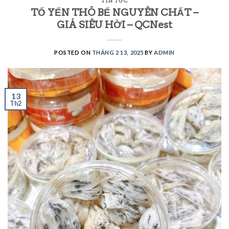
TIN TỨC
TỔ YẾN THÔ BỂ NGUYÊN CHẤT –
GIÁ SIÊU HỜI – QCNest
POSTED ON
THÁNG 2 13, 2025
BY
ADMIN
13
Th2