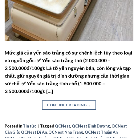
Mức giá của yến sào trắng có sự chênh lệch tùy theo loại
và nguồn gốc: ✅ Yến sào trắng thô (2.000.000 –
2.500.000đ/100g): Là tổ yến nguyên bản, còn lông và tạp
chất, giữ nguyên giá trị dinh dưỡng nhưng cần thời gian
sơ chế. ✅ Yến sào trắng tinh chế (1.800.000 –
3.500.000đ/100g): […]
CONTINUE READING
→
Posted in
Tin tức
|
Tagged
QCNest
,
QCNest Bình Dương
,
QCNest
Cần Giờ
,
QCNest Dĩ An
,
QCNest Nha Trang
,
QCNest Thuận An
,