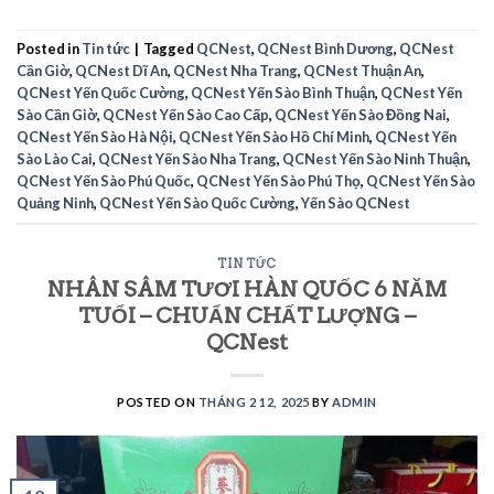
Posted in
Tin tức
|
Tagged
QCNest
,
QCNest Bình Dương
,
QCNest
Cần Giờ
,
QCNest Dĩ An
,
QCNest Nha Trang
,
QCNest Thuận An
,
QCNest Yến Quốc Cường
,
QCNest Yến Sào Bình Thuận
,
QCNest Yến
Sào Cần Giờ
,
QCNest Yến Sào Cao Cấp
,
QCNest Yến Sào Đồng Nai
,
QCNest Yến Sào Hà Nội
,
QCNest Yến Sào Hồ Chí Minh
,
QCNest Yến
Sào Lào Cai
,
QCNest Yến Sào Nha Trang
,
QCNest Yến Sào Ninh Thuận
,
QCNest Yến Sào Phú Quốc
,
QCNest Yến Sào Phú Thọ
,
QCNest Yến Sào
Quảng Ninh
,
QCNest Yến Sào Quốc Cường
,
Yến Sào QCNest
TIN TỨC
NHÂN SÂM TƯƠI HÀN QUỐC 6 NĂM
TUỔI – CHUẨN CHẤT LƯỢNG –
QCNest
POSTED ON
THÁNG 2 12, 2025
BY
ADMIN