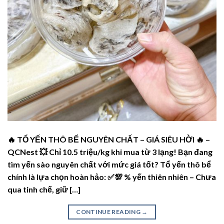
🔥 TỔ YẾN THÔ BỂ NGUYÊN CHẤT – GIÁ SIÊU HỜI 🔥 –
QCNest 💥 Chỉ 10.5 triệu/kg khi mua từ 3 lạng! Bạn đang
tìm yến sào nguyên chất với mức giá tốt? Tổ yến thô bể
chính là lựa chọn hoàn hảo: ✅💯 % yến thiên nhiên – Chưa
qua tinh chế, giữ […]
CONTINUE READING
→