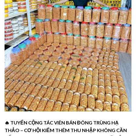
🔥 TUYỂN CỘNG TÁC VIÊN BÁN ĐÔNG TRÙNG HẠ
THẢO – CƠ HỘI KIẾM THÊM THU NHẬP KHÔNG CẦN