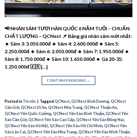
📢 NHÂN SÂM TƯƠI HÀN QUỐC 6 NĂM TUỔI – CHUẨN
CHẤT LƯỢNG – QCNest 📌 Bảng giá nhân sâm mới nhất:
🔹 Sâm 3: 3.050.000đ 🔹 Sâm 4: 2.600.000đ 🔹 Sâm 5:
2.250.000đ 🔹 Sâm 6: 2.050.000đ 🔹 Sâm 7: 1.950.000đ 🔹
Sâm 8: 1.750.000đ 🔹 Sâm 10: 1.650.000đ 🔹 Gà 20-35:
1.250.000đ 🇰🇷 […]
CONTINUE READING
→
Posted in
Tin tức
|
Tagged
QCNest
,
QCNest Bình Dương
,
QCNest
Cần Giờ
,
QCNest Dĩ An
,
QCNest Nha Trang
,
QCNest Thuận An
,
QCNest Yến Quốc Cường
,
QCNest Yến Sào Bình Thuận
,
QCNest Yến
Sào Cần Giờ
,
QCNest Yến Sào Cao Cấp
,
QCNest Yến Sào Đồng Nai
,
QCNest Yến Sào Hà Nội
,
QCNest Yến Sào Hồ Chí Minh
,
QCNest Yến
Sào Lào Cai
,
QCNest Yến Sào Nha Trang
,
QCNest Yến Sào Ninh Thuận
,