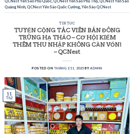
QCNest Yến Sào Phú Quốc
,
QCNest Yến Sào Phú Thọ
,
QCNest Yến Sào
Quảng Ninh
,
QCNest Yến Sào Quốc Cường
,
Yến Sào QCNest
TIN TỨC
TUYỂN CỘNG TÁC VIÊN BÁN ĐÔNG
TRÙNG HẠ THẢO – CƠ HỘI KIẾM
THÊM THU NHẬP KHÔNG CẦN VỐN!
– QCNest
POSTED ON
THÁNG 2 11, 2025
BY
ADMIN
11
Th2