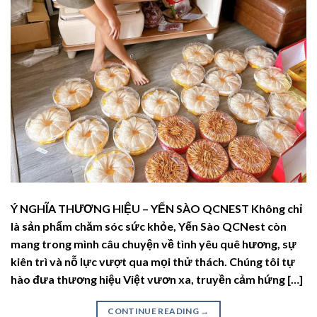
Ý NGHĨA THƯƠNG HIỆU – YẾN SÀO QCNEST Không chỉ
là sản phẩm chăm sóc sức khỏe, Yến Sào QCNest còn
mang trong mình câu chuyện về tình yêu quê hương, sự
kiên trì và nỗ lực vượt qua mọi thử thách. Chúng tôi tự
hào đưa thương hiệu Việt vươn xa, truyền cảm hứng […]
CONTINUE READING
→