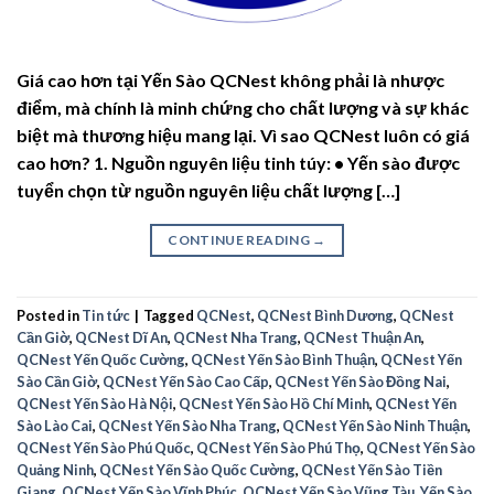
Giá cao hơn tại Yến Sào QCNest không phải là nhược
điểm, mà chính là minh chứng cho chất lượng và sự khác
biệt mà thương hiệu mang lại. Vì sao QCNest luôn có giá
cao hơn? 1. Nguồn nguyên liệu tinh túy: • Yến sào được
tuyển chọn từ nguồn nguyên liệu chất lượng […]
CONTINUE READING
→
Posted in
Tin tức
|
Tagged
QCNest
,
QCNest Bình Dương
,
QCNest
Cần Giờ
,
QCNest Dĩ An
,
QCNest Nha Trang
,
QCNest Thuận An
,
QCNest Yến Quốc Cường
,
QCNest Yến Sào Bình Thuận
,
QCNest Yến
Sào Cần Giờ
,
QCNest Yến Sào Cao Cấp
,
QCNest Yến Sào Đồng Nai
,
QCNest Yến Sào Hà Nội
,
QCNest Yến Sào Hồ Chí Minh
,
QCNest Yến
Sào Lào Cai
,
QCNest Yến Sào Nha Trang
,
QCNest Yến Sào Ninh Thuận
,
QCNest Yến Sào Phú Quốc
,
QCNest Yến Sào Phú Thọ
,
QCNest Yến Sào
Quảng Ninh
,
QCNest Yến Sào Quốc Cường
,
QCNest Yến Sào Tiền
Giang
,
QCNest Yến Sào Vĩnh Phúc
,
QCNest Yến Sào Vũng Tàu
,
Yến Sào