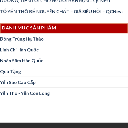
DƯỠNG, TIỆN LỢI CHO NGƯỜI BẬN RỘN – QCNest
TỔ YẾN THÔ BỂ NGUYÊN CHẤT – GIÁ SIÊU HỜI – QCNest
DANH MỤC SẢN PHẨM
Đông Trùng Hạ Thảo
Linh Chi Hàn Quốc
Nhân Sâm Hàn Quốc
Quà Tặng
Yến Sào Cao Cấp
Yến Thô - Yến Còn Lông