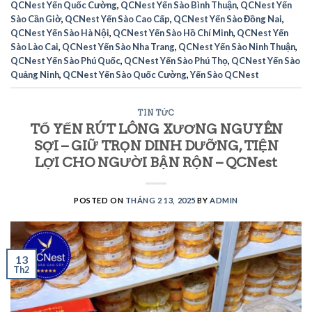
QCNest Yến Quốc Cường
,
QCNest Yến Sào Bình Thuận
,
QCNest Yến
Sào Cần Giờ
,
QCNest Yến Sào Cao Cấp
,
QCNest Yến Sào Đồng Nai
,
QCNest Yến Sào Hà Nội
,
QCNest Yến Sào Hồ Chí Minh
,
QCNest Yến
Sào Lào Cai
,
QCNest Yến Sào Nha Trang
,
QCNest Yến Sào Ninh Thuận
,
QCNest Yến Sào Phú Quốc
,
QCNest Yến Sào Phú Thọ
,
QCNest Yến Sào
Quảng Ninh
,
QCNest Yến Sào Quốc Cường
,
Yến Sào QCNest
TIN TỨC
TỔ YẾN RÚT LÔNG XƯƠNG NGUYÊN
SỢI – GIỮ TRỌN DINH DƯỠNG, TIỆN
LỢI CHO NGƯỜI BẬN RỘN – QCNest
POSTED ON
THÁNG 2 13, 2025
BY
ADMIN
13
Th2