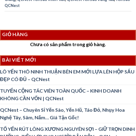
QCNest
GIỎ HÀNG
Chưa có sản phẩm trong giỏ hàng.
BÀI VIẾT MỚI
LÔ YẾN THÔ NINH THUẬN BÊN EM MỚI LỰA LÊN HỘP SẤU
ĐẸP CÓ ĐỦ – QCNest
TUYỂN CỘNG TÁC VIÊN TOÀN QUỐC – KINH DOANH
KHÔNG CẦN VỐN | QCNest
QCNest – Chuyên Sỉ Yến Sào, Yến Hũ, Táo Đỏ, Nhụy Hoa
Nghệ Tây, Sâm, Nấm… Giá Tận Gốc!
TỔ YẾN RÚT LÔNG XƯƠNG NGUYÊN SỢI – GIỮ TRỌN DINH