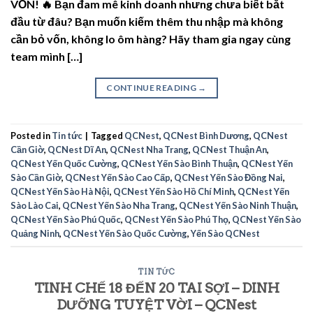
VỐN! 🔥 Bạn đam mê kinh doanh nhưng chưa biết bắt
đầu từ đâu? Bạn muốn kiếm thêm thu nhập mà không
cần bỏ vốn, không lo ôm hàng? Hãy tham gia ngay cùng
team mình […]
CONTINUE READING
→
Posted in
Tin tức
|
Tagged
QCNest
,
QCNest Bình Dương
,
QCNest
Cần Giờ
,
QCNest Dĩ An
,
QCNest Nha Trang
,
QCNest Thuận An
,
QCNest Yến Quốc Cường
,
QCNest Yến Sào Bình Thuận
,
QCNest Yến
Sào Cần Giờ
,
QCNest Yến Sào Cao Cấp
,
QCNest Yến Sào Đồng Nai
,
QCNest Yến Sào Hà Nội
,
QCNest Yến Sào Hồ Chí Minh
,
QCNest Yến
Sào Lào Cai
,
QCNest Yến Sào Nha Trang
,
QCNest Yến Sào Ninh Thuận
,
QCNest Yến Sào Phú Quốc
,
QCNest Yến Sào Phú Thọ
,
QCNest Yến Sào
Quảng Ninh
,
QCNest Yến Sào Quốc Cường
,
Yến Sào QCNest
TIN TỨC
TINH CHẾ 18 ĐẾN 20 TAI SỢI – DINH
DƯỠNG TUYỆT VỜI – QCNest