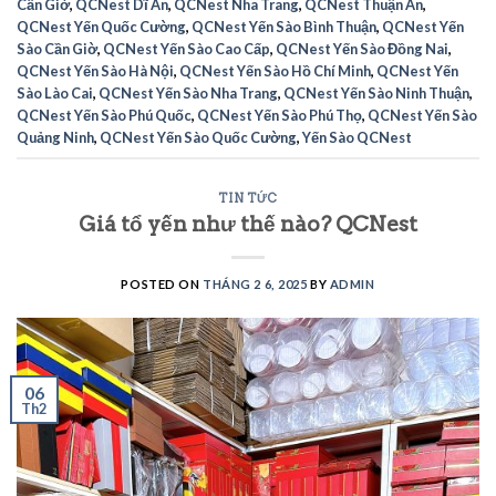
Cần Giờ
,
QCNest Dĩ An
,
QCNest Nha Trang
,
QCNest Thuận An
,
QCNest Yến Quốc Cường
,
QCNest Yến Sào Bình Thuận
,
QCNest Yến
Sào Cần Giờ
,
QCNest Yến Sào Cao Cấp
,
QCNest Yến Sào Đồng Nai
,
QCNest Yến Sào Hà Nội
,
QCNest Yến Sào Hồ Chí Minh
,
QCNest Yến
Sào Lào Cai
,
QCNest Yến Sào Nha Trang
,
QCNest Yến Sào Ninh Thuận
,
QCNest Yến Sào Phú Quốc
,
QCNest Yến Sào Phú Thọ
,
QCNest Yến Sào
Quảng Ninh
,
QCNest Yến Sào Quốc Cường
,
Yến Sào QCNest
TIN TỨC
Giá tổ yến như thế nào? QCNest
POSTED ON
THÁNG 2 6, 2025
BY
ADMIN
06
Th2