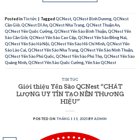
Posted in
Tin tức
|
Tagged
QCNest
,
QCNest Bình Dương
,
QCNest
Cần Giờ
,
QCNest Dĩ An
,
QCNest Nha Trang
,
QCNest Thuận An
,
QCNest Yến Quốc Cường
,
QCNest Yến Sào Bình Thuận
,
QCNest Yến
Sào Cần Giờ
,
QCNest Yến Sào Cao Cấp
,
QCNest Yến Sào Đồng Nai
,
QCNest Yến Sào Hà Nội
,
QCNest Yến Sào Hồ Chí Minh
,
QCNest Yến
Sào Lào Cai
,
QCNest Yến Sào Nha Trang
,
QCNest Yến Sào Ninh Thuận
,
QCNest Yến Sào Phú Quốc
,
QCNest Yến Sào Phú Thọ
,
QCNest Yến Sào
Quảng Ninh
,
QCNest Yến Sào Quốc Cường
,
Yến Sào QCNest
TIN TỨC
Giới thiệu Yến Sào QCNest “CHẤT
LƯỢNG UY TÍN TẠO NÊN THƯƠNG
HIỆU”
POSTED ON
THÁNG 1 15, 2025
BY
ADMIN