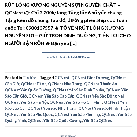
RÚT LÔNG XƯƠNG NGUYÊN SỢI NGUYÊN CHẤT –
QCNest 👉 Chỉ 3.200k/ lạng Tặng lốc 6 hũ yến chưng
Tặng kèm đồ chung, táo đỏ, đường phèn Ship cod toàn
quốc Tel: 0988137557 🔥 TỔ YẾN RÚT LÔNG XƯƠNG
NGUYÊN SỢI – GIỮ TRỌN DINH DƯỠNG, TIỆN LỢI CHO
NGƯỜI BẬN RỘN 🔥 Bạn yêu […]
CONTINUE READING
→
Posted in
Tin tức
|
Tagged
QCNest
,
QCNest Bình Dương
,
QCNest
Cần Giờ
,
QCNest Dĩ An
,
QCNest Nha Trang
,
QCNest Thuận An
,
QCNest Yến Quốc Cường
,
QCNest Yến Sào Bình Thuận
,
QCNest Yến
Sào Cần Giờ
,
QCNest Yến Sào Cao Cấp
,
QCNest Yến Sào Đồng Nai
,
QCNest Yến Sào Hà Nội
,
QCNest Yến Sào Hồ Chí Minh
,
QCNest Yến
Sào Lào Cai
,
QCNest Yến Sào Nha Trang
,
QCNest Yến Sào Ninh Thuận
,
QCNest Yến Sào Phú Quốc
,
QCNest Yến Sào Phú Thọ
,
QCNest Yến Sào
Quảng Ninh
,
QCNest Yến Sào Quốc Cường
,
Yến Sào QCNest