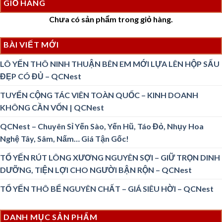
GIỎ HÀNG
Chưa có sản phẩm trong giỏ hàng.
BÀI VIẾT MỚI
LÔ YẾN THÔ NINH THUẬN BÊN EM MỚI LỰA LÊN HỘP SẤU
ĐẸP CÓ ĐỦ – QCNest
TUYỂN CỘNG TÁC VIÊN TOÀN QUỐC – KINH DOANH
KHÔNG CẦN VỐN | QCNest
QCNest – Chuyên Sỉ Yến Sào, Yến Hũ, Táo Đỏ, Nhụy Hoa
Nghệ Tây, Sâm, Nấm… Giá Tận Gốc!
TỔ YẾN RÚT LÔNG XƯƠNG NGUYÊN SỢI – GIỮ TRỌN DINH
DƯỠNG, TIỆN LỢI CHO NGƯỜI BẬN RỘN – QCNest
TỔ YẾN THÔ BỂ NGUYÊN CHẤT – GIÁ SIÊU HỜI – QCNest
DANH MỤC SẢN PHẨM