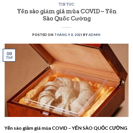
TIN TỨC
Yến sào giảm giá mùa COVID – Yến
Sào Quốc Cường
POSTED ON
THÁNG 9 8, 2021
BY
ADMIN
08
Th9
Yến sào giảm giá mùa COVID – YẾN SÀO QUỐC CƯỜNG