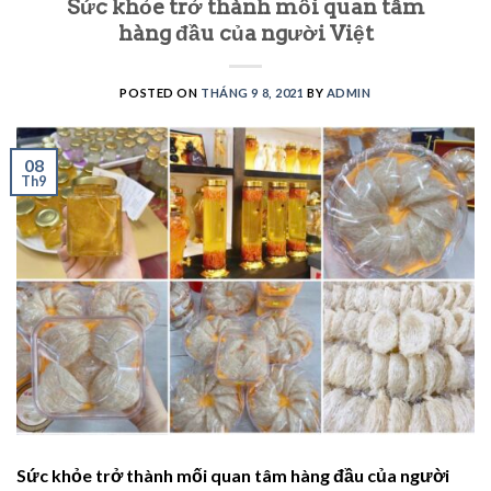
Sức khỏe trở thành mối quan tâm
hàng đầu của người Việt
POSTED ON
THÁNG 9 8, 2021
BY
ADMIN
08
Th9
Sức khỏe trở thành mối quan tâm hàng đầu của người