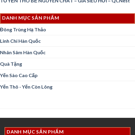
TỔ YẾN THÔ BỂ NGUYÊN CHẤT – GIÁ SIÊU HỜI – QCNest
DANH MỤC SẢN PHẨM
Đông Trùng Hạ Thảo
Linh Chi Hàn Quốc
Nhân Sâm Hàn Quốc
Quà Tặng
Yến Sào Cao Cấp
Yến Thô - Yến Còn Lông
DANH MỤC SẢN PHẨM