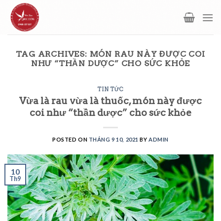
Skip
to
content
TAG ARCHIVES:
MÓN RAU NÀY ĐƯỢC COI
NHƯ “THẦN DƯỢC” CHO SỨC KHỎE
TIN TỨC
Vừa là rau vừa là thuốc, món này được
coi như “thần dược” cho sức khỏe
POSTED ON
THÁNG 9 10, 2021
BY
ADMIN
10
Th9