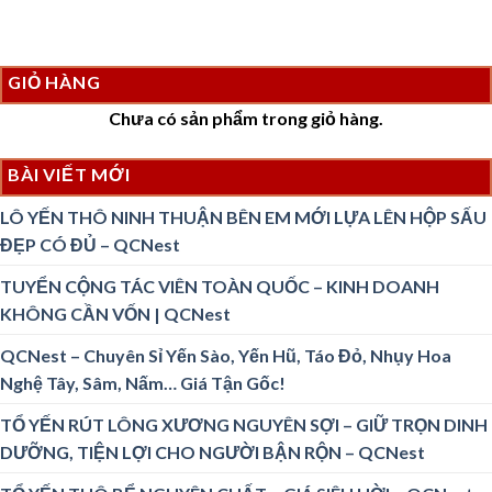
GIỎ HÀNG
Chưa có sản phẩm trong giỏ hàng.
BÀI VIẾT MỚI
LÔ YẾN THÔ NINH THUẬN BÊN EM MỚI LỰA LÊN HỘP SẤU
ĐẸP CÓ ĐỦ – QCNest
TUYỂN CỘNG TÁC VIÊN TOÀN QUỐC – KINH DOANH
KHÔNG CẦN VỐN | QCNest
QCNest – Chuyên Sỉ Yến Sào, Yến Hũ, Táo Đỏ, Nhụy Hoa
Nghệ Tây, Sâm, Nấm… Giá Tận Gốc!
TỔ YẾN RÚT LÔNG XƯƠNG NGUYÊN SỢI – GIỮ TRỌN DINH
DƯỠNG, TIỆN LỢI CHO NGƯỜI BẬN RỘN – QCNest