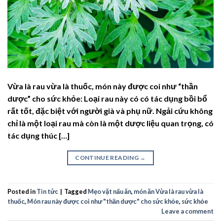
Vừa là rau vừa là thuốc, món này được coi như “thần
dược” cho sức khỏe: Loại rau này có có tác dụng bồi bổ
rất tốt, đặc biệt với người già và phụ nữ. Ngải cứu không
chỉ là một loại rau mà còn là một dược liệu quan trọng, có
tác dụng thúc […]
CONTINUE READING
→
Posted in
Tin tức
|
Tagged
Mẹo vặt nấu ăn
,
món ăn Vừa là rau vừa là
thuốc
,
Món rau này được coi như "thần dược" cho sức khỏe
,
sức khỏe
Leave a comment