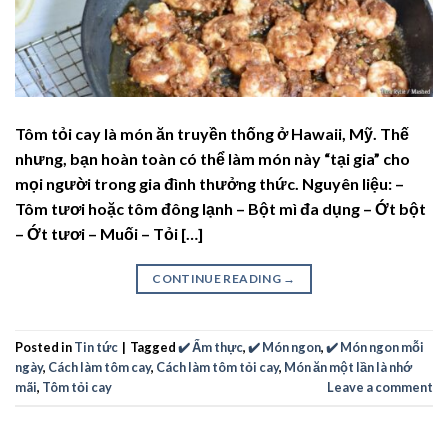
Tôm tỏi cay là món ăn truyền thống ở Hawaii, Mỹ. Thế
nhưng, bạn hoàn toàn có thể làm món này “tại gia” cho
mọi người trong gia đình thưởng thức. Nguyên liệu: –
Tôm tươi hoặc tôm đông lạnh – Bột mì đa dụng – Ớt bột
– Ớt tươi – Muối – Tỏi […]
CONTINUE READING
→
Posted in
Tin tức
|
Tagged
✔️ Ẩm thực
,
✔️ Món ngon
,
✔️ Món ngon mỗi
ngày
,
Cách làm tôm cay
,
Cách làm tôm tỏi cay
,
Món ăn một lần là nhớ
mãi
,
Tôm tỏi cay
Leave a comment