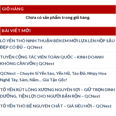
GIỎ HÀNG
Chưa có sản phẩm trong giỏ hàng.
BÀI VIẾT MỚI
LÔ YẾN THÔ NINH THUẬN BÊN EM MỚI LỰA LÊN HỘP SẤU
ĐẸP CÓ ĐỦ – QCNest
TUYỂN CỘNG TÁC VIÊN TOÀN QUỐC – KINH DOANH
KHÔNG CẦN VỐN | QCNest
QCNest – Chuyên Sỉ Yến Sào, Yến Hũ, Táo Đỏ, Nhụy Hoa
Nghệ Tây, Sâm, Nấm… Giá Tận Gốc!
TỔ YẾN RÚT LÔNG XƯƠNG NGUYÊN SỢI – GIỮ TRỌN DINH
DƯỠNG, TIỆN LỢI CHO NGƯỜI BẬN RỘN – QCNest
TỔ YẾN THÔ BỂ NGUYÊN CHẤT – GIÁ SIÊU HỜI – QCNest