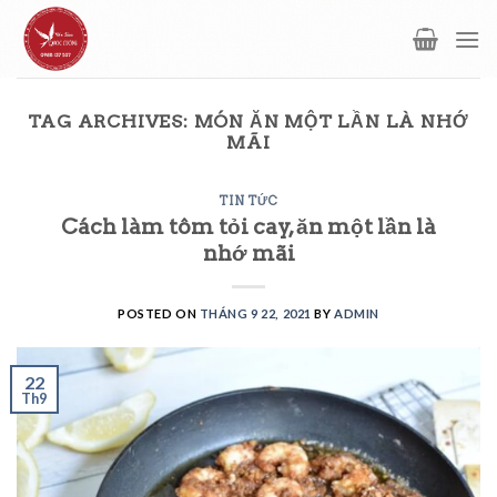
Skip
to
content
TAG ARCHIVES:
MÓN ĂN MỘT LẦN LÀ NHỚ
MÃI
TIN TỨC
Cách làm tôm tỏi cay, ăn một lần là
nhớ mãi
POSTED ON
THÁNG 9 22, 2021
BY
ADMIN
22
Th9