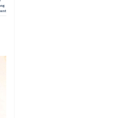
o
ong
ment