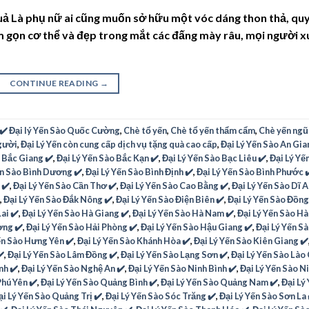
uả Là phụ nữ ai cũng muốn sở hữu một vóc dáng thon thả, qu
ôm gọn cơ thể và đẹp trong mắt các đấng mày râu, mọi người 
CONTINUE READING
→
✔️ Đại lý Yến Sào Quốc Cường
,
Chè tổ yến
,
Chè tổ yến thẩm cẩm
,
Chè yến ngũ
gười
,
Đại Lý Yến còn cung cấp dịch vụ tặng quà cao cấp
,
Đại Lý Yến Sào An Gia
 Bắc Giang ✔️
,
Đại Lý Yến Sào Bắc Kạn ✔️
,
Đại Lý Yến Sào Bạc Liêu ✔️
,
Đại Lý Yế
ến Sào Bình Dương ✔️
,
Đại Lý Yến Sào Bình Định ✔️
,
Đại Lý Yến Sào Bình Phước ✔
 ✔️
,
Đại Lý Yến Sào Cần Thơ ✔️
,
Đại Lý Yến Sào Cao Bằng ✔️
,
Đại Lý Yến Sào Dĩ A
,
Đại Lý Yến Sào Đắk Nông ✔️
,
Đại Lý Yến Sào Điện Biên ✔️
,
Đại Lý Yến Sào Đồng
ai ✔️
,
Đại Lý Yến Sào Hà Giang ✔️
,
Đại Lý Yến Sào Hà Nam ✔️
,
Đại Lý Yến Sào Hà
ơng ✔️
,
Đại Lý Yến Sào Hải Phòng ✔️
,
Đại Lý Yến Sào Hậu Giang ✔️
,
Đại Lý Yến S
ến Sào Hưng Yên ✔️
,
Đại Lý Yến Sào Khánh Hòa ✔️
,
Đại Lý Yến Sào Kiên Giang ✔️
✔️
,
Đại Lý Yến Sào Lâm Đồng ✔️
,
Đại Lý Yến Sào Lạng Sơn ✔️
,
Đại Lý Yến Sào Lào 
nh ✔️
,
Đại Lý Yến Sào Nghệ An ✔️
,
Đại Lý Yến Sào Ninh Bình ✔️
,
Đại Lý Yến Sào N
Phú Yên ✔️
,
Đại Lý Yến Sào Quảng Bình ✔️
,
Đại Lý Yến Sào Quảng Nam ✔️
,
Đại Lý
ại Lý Yến Sào Quảng Trị ✔️
,
Đại Lý Yến Sào Sóc Trăng ✔️
,
Đại Lý Yến Sào Sơn La 