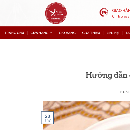
Skip
to
GIAO HÀ
Chỉ trong 
content
TRANG CHỦ
CỬA HÀNG
GIỎ HÀNG
GIỚI THIỆU
LIÊN HỆ
TÀ
Hướng dẫn 
POS
23
Th9