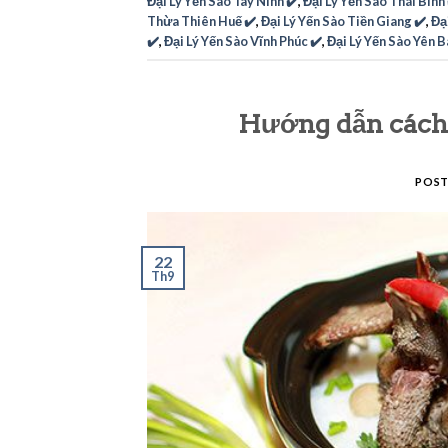
Đại Lý Yến Sào Tây Ninh ✔️
,
Đại Lý Yến Sào Thái Bình 
Thừa Thiên Huế ✔️
,
Đại Lý Yến Sào Tiền Giang ✔️
,
Đạ
✔️
,
Đại Lý Yến Sào Vĩnh Phúc ✔️
,
Đại Lý Yến Sào Yên Bá
Hướng dẫn cách
POS
22
Th9