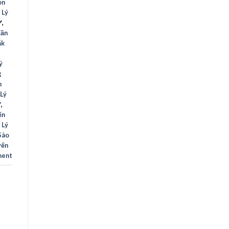
òn
 Lý
️
,
Cần
ắk
ý
g
n
 Lý
️
,
ến
 Lý
Sào
yến
ment