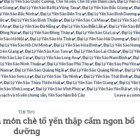
✔️ Đại lý Yến Sào Quốc Cường
,
Chè tổ yến
,
Chè tổ yến thẩm cẩm
,
Đại Lý Yến c
n Giang ✔️
,
Đại Lý Yến Sào Bà Rịa Vũng Tàu ✔️
,
Đại Lý Yến Sào Bắc Giang ✔️
,
Đại
Lý Yến Sào Bắc Ninh ✔️
,
Đại Lý Yến Sào Bến Tre ✔️
,
Đại Lý Yến Sào Bình Dương ✔
ớc ✔️
,
Đại Lý Yến Sào Bình Thuận ✔️
,
Đại Lý Yến Sào Cà Mau ✔️
,
Đại Lý Yến Sào 
ĩ An ✔️
,
Đại Lý Yến Sào Đà Nẵng ✔️
,
Đại Lý Yến Sào Đắk Lắk ✔️
,
Đại Lý Yến Sào Đ
 Đồng Nai ✔️
,
Đại Lý Yến Sào Đồng Tháp ✔️
,
Đại Lý Yến Sào Gia Lai ✔️
,
Đại Lý Yến
ến Sào Hà Nội ✔️
,
Đại Lý Yến Sào Hà Tĩnh ✔️
,
Đại Lý Yến Sào Hải Dương ✔️
,
Đại L
Đại Lý Yến Sào Hồ Chí Minh ✔️
,
Đại Lý Yến Sào Hòa Bình ✔️
,
Đại Lý Yến Sào Hưn
Kiên Giang ✔️
,
Đại Lý Yến Sào Kon Tum ✔️
,
Đại Lý Yến Sào Lai Châu ✔️
,
Đại Lý Yế
 Yến Sào Lào Cai ✔️
,
Đại Lý Yến Sào Long An ✔️
,
Đại Lý Yến Sào Nam Định ✔️
,
Đại
 Lý Yến Sào Ninh Thuận ✔️
,
Đại Lý Yến Sào Phú Thọ ✔️
,
Đại Lý Yến Sào Phú Yên ✔
 Nam ✔️
,
Đại Lý Yến Sào Quảng Ngãi ✔️
,
Đại Lý Yến Sào Quảng Ninh ✔️
,
Đại Lý Y
ý Yến Sào Sơn La ✔️
,
Đại Lý Yến Sào Tây Ninh ✔️
,
Đại Lý Yến Sào Thái Bình ✔️
,
Đại
✔️
,
Đại Lý Yến Sào Thừa Thiên Huế ✔️
,
Đại Lý Yến Sào Tiền Giang ✔️
,
Đại Lý Yến 
ến Sào Vĩnh Long ✔️
,
Đại Lý Yến Sào Vĩnh Phúc ✔️
,
Đại Lý Yến Sào Yên Bái ✔️
,
tổ 
m sạch và tổ yến chưng sẵn
,
Yến Sao hầm Bồ Câu
Leave a com
TIN TỨC
 món chè tổ yến thập cẩm ngon bổ
dưỡng