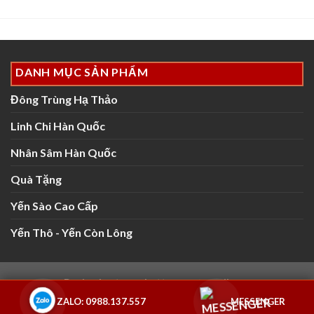
DANH MỤC SẢN PHẨM
Đông Trùng Hạ Thảo
Linh Chi Hàn Quốc
Nhân Sâm Hàn Quốc
Quà Tặng
Yến Sào Cao Cấp
Yến Thô - Yến Còn Lông
Design by: tongnhattruong@gmail.com
ZALO: 0988.137.557
MESSENGER
Copyright 2026 ©
Yến Sào Quốc Cường