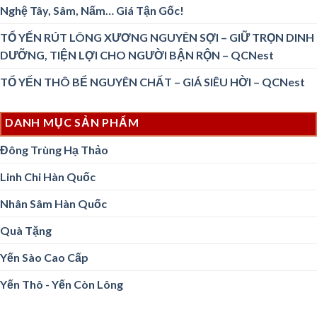
Nghệ Tây, Sâm, Nấm… Giá Tận Gốc!
TỔ YẾN RÚT LÔNG XƯƠNG NGUYÊN SỢI – GIỮ TRỌN DINH
DƯỠNG, TIỆN LỢI CHO NGƯỜI BẬN RỘN – QCNest
TỔ YẾN THÔ BỂ NGUYÊN CHẤT – GIÁ SIÊU HỜI – QCNest
DANH MỤC SẢN PHẨM
Đông Trùng Hạ Thảo
Linh Chi Hàn Quốc
Nhân Sâm Hàn Quốc
Quà Tặng
Yến Sào Cao Cấp
Yến Thô - Yến Còn Lông