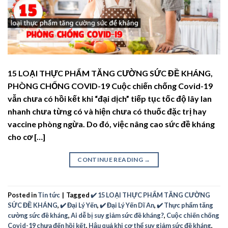
15 LOẠI THỰC PHẨM TĂNG CƯỜNG SỨC ĐỀ KHÁNG,
PHÒNG CHỐNG COVID-19 Cuộc chiến chống Covid-19
vẫn chưa có hồi kết khi “đại dịch” tiếp tục tốc độ lây lan
nhanh chưa từng có và hiện chưa có thuốc đặc trị hay
vaccine phòng ngừa. Do đó, việc nâng cao sức đề kháng
cho cơ […]
CONTINUE READING
→
Posted in
Tin tức
|
Tagged
✔️ 15 LOẠI THỰC PHẨM TĂNG CƯỜNG
SỨC ĐỀ KHÁNG
,
✔️ Đại Lý Yến
,
✔️ Đại Lý Yến Dĩ An
,
✔️ Thực phẩm tăng
cường sức đề kháng
,
Ai dễ bị suy giảm sức đề kháng?
,
Cuộc chiến chống
Covid-19 chưa đến hồi kết
,
Hậu quả khi cơ thể suy giảm sức đề kháng
,