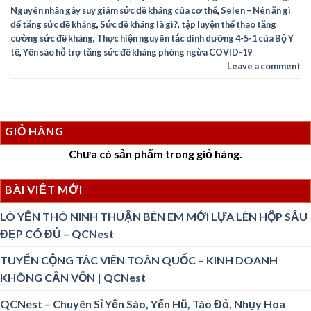
Nguyên nhân gây suy giảm sức đề kháng của cơ thể
,
Selen – Nên ăn gì
để tăng sức đề kháng
,
Sức đề kháng là gì?
,
tập luyện thể thao tăng
cường sức đề kháng
,
Thực hiện nguyên tắc dinh dưỡng 4-5-1 của Bộ Y
tế
,
Yến sào hỗ trợ tăng sức đề kháng phòng ngừa COVID-19
Leave a comment
GIỎ HÀNG
Chưa có sản phẩm trong giỏ hàng.
BÀI VIẾT MỚI
LÔ YẾN THÔ NINH THUẬN BÊN EM MỚI LỰA LÊN HỘP SẤU
ĐẸP CÓ ĐỦ – QCNest
TUYỂN CỘNG TÁC VIÊN TOÀN QUỐC – KINH DOANH
KHÔNG CẦN VỐN | QCNest
QCNest – Chuyên Sỉ Yến Sào, Yến Hũ, Táo Đỏ, Nhụy Hoa