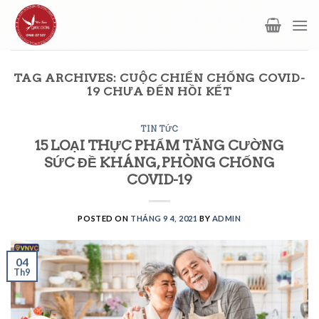
Skip
to
content
TAG ARCHIVES:
CUỘC CHIẾN CHỐNG COVID-
19 CHƯA ĐẾN HỒI KẾT
TIN TỨC
15 LOẠI THỰC PHẨM TĂNG CƯỜNG
SỨC ĐỀ KHÁNG, PHÒNG CHỐNG
COVID-19
POSTED ON
THÁNG 9 4, 2021
BY
ADMIN
04
Th9