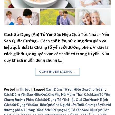
Cách Sử Dụng (Ăn) Tổ Yến Sào Hiệu Quả Tốt Nhất – Yến
Sào Quốc Cường – Cách chế biến, sử dụng đơn giản và
hiệu quả nhất là Chưng tổ yến với đường phèn. Vì đây là
cách giữ được nguyên vẹn các chất có trong tổ yến. Nếu
quý khách muốn dùng chung […]
CONTINUE READING
→
Posted in
Tin tức
|
Tagged
Cách Dùng Tổ Yến Hiệu Quả Cho Trẻ Em
,
Cách Dùng Yến Sào Hiệu Quả Cho Phụ Nữ Mang Thai
,
Cách Làm Tổ Yến
Chưng Đường Phèn
,
Cách Sử Dụng Tổ Yến Hiệu Quả Cho Người Bệnh
,
Cách Sử Dụng Yến Sào Hiệu Quả Cho Người Lớn Tuổi
,
Chưng tổ yến với
đường phèn
,
Hướng Dẫn Cách Sử Dụng (Ăn) Tổ Yến Sào Hiệu Quả Tốt
Nhất
,
mua yến sào loại nào ở đâu đảm bảo
,
Tổ Yến Sào Hiệu Quả
,
Yến