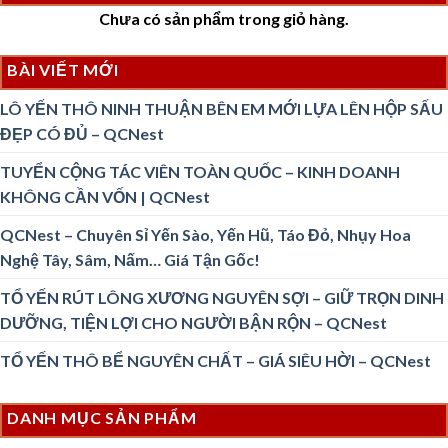
Chưa có sản phẩm trong giỏ hàng.
BÀI VIẾT MỚI
LÔ YẾN THÔ NINH THUẬN BÊN EM MỚI LỰA LÊN HỘP SẤU
ĐẸP CÓ ĐỦ – QCNest
TUYỂN CỘNG TÁC VIÊN TOÀN QUỐC – KINH DOANH
KHÔNG CẦN VỐN | QCNest
QCNest – Chuyên Sỉ Yến Sào, Yến Hũ, Táo Đỏ, Nhụy Hoa
Nghệ Tây, Sâm, Nấm… Giá Tận Gốc!
TỔ YẾN RÚT LÔNG XƯƠNG NGUYÊN SỢI – GIỮ TRỌN DINH
DƯỠNG, TIỆN LỢI CHO NGƯỜI BẬN RỘN – QCNest
TỔ YẾN THÔ BỂ NGUYÊN CHẤT – GIÁ SIÊU HỜI – QCNest
DANH MỤC SẢN PHẨM