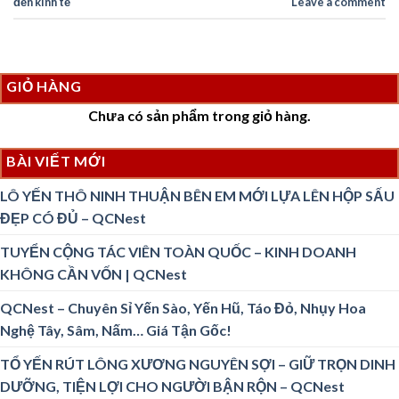
đến kinh tế
Leave a comment
GIỎ HÀNG
Chưa có sản phẩm trong giỏ hàng.
BÀI VIẾT MỚI
LÔ YẾN THÔ NINH THUẬN BÊN EM MỚI LỰA LÊN HỘP SẤU
ĐẸP CÓ ĐỦ – QCNest
TUYỂN CỘNG TÁC VIÊN TOÀN QUỐC – KINH DOANH
KHÔNG CẦN VỐN | QCNest
QCNest – Chuyên Sỉ Yến Sào, Yến Hũ, Táo Đỏ, Nhụy Hoa
Nghệ Tây, Sâm, Nấm… Giá Tận Gốc!
TỔ YẾN RÚT LÔNG XƯƠNG NGUYÊN SỢI – GIỮ TRỌN DINH
DƯỠNG, TIỆN LỢI CHO NGƯỜI BẬN RỘN – QCNest