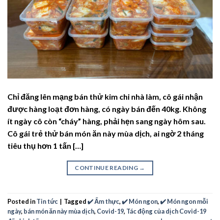
Chỉ đăng lên mạng bán thử kim chi nhà làm, cô gái nhận
được hàng loạt đơn hàng, có ngày bán đến 40kg. Không
ít ngày cô còn “cháy” hàng, phải hẹn sang ngày hôm sau.
Cô gái trẻ thử bán món ăn này mùa dịch, ai ngờ 2 tháng
tiêu thụ hơn 1 tấn […]
CONTINUE READING
→
Posted in
Tin tức
|
Tagged
✔️ Ẩm thực
,
✔️ Món ngon
,
✔️ Món ngon mỗi
ngày
,
bán món ăn này mùa dịch
,
Covid-19
,
Tác động của dịch Covid-19