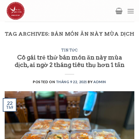
Skip
to
content
TAG ARCHIVES:
BÁN MÓN ĂN NÀY MÙA DỊCH
TIN TỨC
Cô gái trẻ thử bán món ăn này mùa
dịch, ai ngờ 2 tháng tiêu thụ hơn 1 tấn
POSTED ON
THÁNG 9 22, 2021
BY
ADMIN
22
Th9