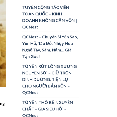
TUYỂN CỘNG TÁC VIÊN
TOÀN QUỐC – KINH
DOANH KHÔNG CẦN VỐN |
QCNest
QCNest – Chuyên Sỉ Yến Sào,
Yến Hũ, Táo Đỏ, Nhụy Hoa
Nghệ Tây, Sâm, Nấm… Giá
Tận Gốc!
TỔ YẾN RÚT LÔNG XƯƠNG
NGUYÊN SỢI – GIỮ TRỌN
DINH DƯỠNG, TIỆN LỢI
CHO NGƯỜI BẬN RỘN –
QCNest
TỔ YẾN THÔ BỂ NGUYÊN
ằng
CHẤT – GIÁ SIÊU HỜI –
QCNest