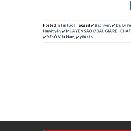
Posted in
Tin tức
|
Tagged
✔️ Bạch yến
,
✔️ Đại Lý Y
Huyết yến
,
✔️ MUA YẾN SÀO Ở ĐÂU GIÁ RẺ - CH
✔️ Yến Ở Việt Nam
,
✔️ yến sào