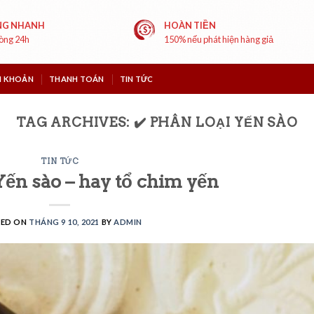
NG NHANH
HOÀN TIỀN
vòng 24h
150% nếu phát hiện hàng giả
I KHOẢN
THANH TOÁN
TIN TỨC
TAG ARCHIVES:
✔️ PHÂN LOẠI YẾN SÀO
TIN TỨC
Yến sào – hay tổ chim yến
TED ON
THÁNG 9 10, 2021
BY
ADMIN