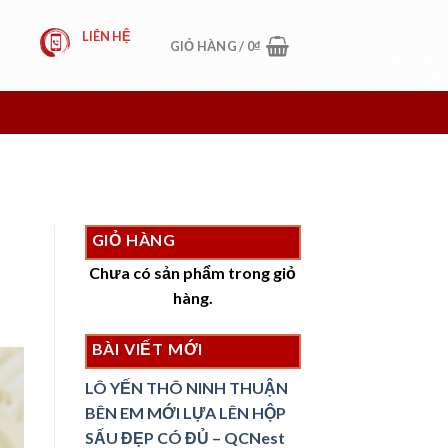
LIÊN HỆ
GIỎ HÀNG /
0
₫
GIỎ HÀNG
Chưa có sản phẩm trong giỏ
hàng.
BÀI VIẾT MỚI
LÔ YẾN THÔ NINH THUẬN
BÊN EM MỚI LỰA LÊN HỘP
SẤU ĐẸP CÓ ĐỦ – QCNest