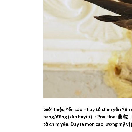
Giới thiệu Yến sào – hay tổ chim yến Yến 
hang/động (sào huyệt), tiếng Hoa: 燕窩), 
tổ chim yến. Đây là món cao lương mỹ vị 