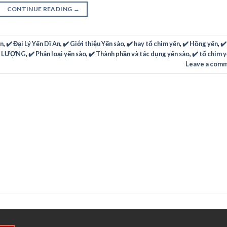
CONTINUE READING
→
ến
,
✔️ Đại Lý Yến Dĩ An
,
✔️ Giới thiệu Yến sào
,
✔️ hay tổ chim yến
,
✔️ Hồng yến
,
✔️
ẤT LƯỢNG
,
✔️ Phân loại yến sào
,
✔️ Thành phần và tác dụng yến sào
,
✔️ tổ chim 
Leave a com