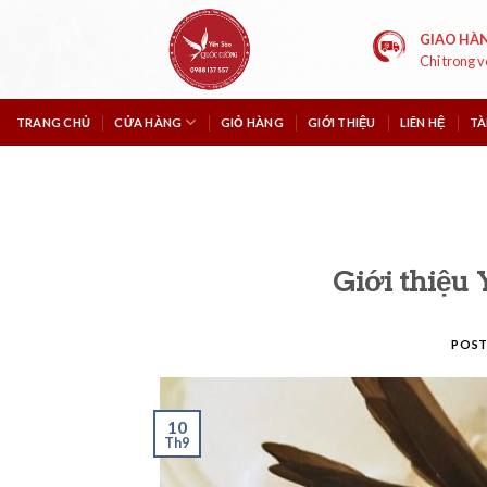
Skip
to
GIAO HÀ
Chỉ trong 
content
TRANG CHỦ
CỬA HÀNG
GIỎ HÀNG
GIỚI THIỆU
LIÊN HỆ
TÀ
Giới thiệu 
POS
10
Th9