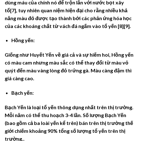
dùng máu của chính nó để trộn lẫn với nước bọt xây
tổ[7], tuy nhiên quan niệm hiện đại cho rằng nhiều khả
năng màu đỏ được tạo thành bởi các phản ứng hóa học
của các khoáng chất từ vách đá ngấm vào tổ yến [8][9].
Hồng yến:
Giống như Huyết Yến về giá cả và sự hiếm hoi, Hồng yến
có màu cam nhưng màu sắc có thể thay đổi từ màu vỏ
quýt đến màu vàng lòng đỏ trứng gà. Màu càng đậm thì
giá càng cao.
Bạch yến:
Bạch Yến là loại tổ yến thông dụng nhất trên thị trường.
Mỗi năm có thể thu hoạch 3-4 lần. Số lượng Bạch Yến
(bao gồm cả ba loài yến kể trên) bán trên thị trường thế
giới chiếm khoảng 90% tổng số lượng tổ yến trên thị
trường..