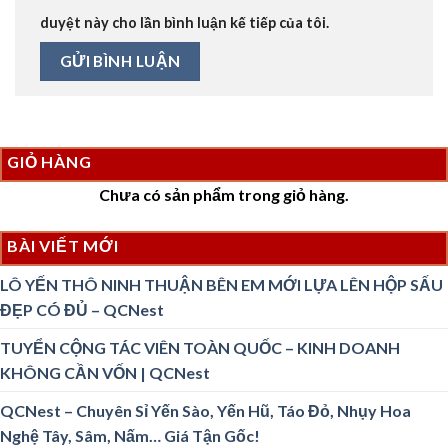
duyệt này cho lần bình luận kế tiếp của tôi.
GIỎ HÀNG
Chưa có sản phẩm trong giỏ hàng.
BÀI VIẾT MỚI
LÔ YẾN THÔ NINH THUẬN BÊN EM MỚI LỰA LÊN HỘP SẤU
ĐẸP CÓ ĐỦ – QCNest
TUYỂN CỘNG TÁC VIÊN TOÀN QUỐC – KINH DOANH
KHÔNG CẦN VỐN | QCNest
QCNest – Chuyên Sỉ Yến Sào, Yến Hũ, Táo Đỏ, Nhụy Hoa
Nghệ Tây, Sâm, Nấm… Giá Tận Gốc!