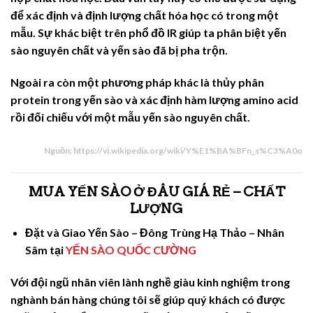
để xác định và định lượng chất hóa học có trong một
mẫu. Sự khác biệt trên phổ đồ IR giúp ta phân biệt yến
sào nguyên chất và yến sào đã bị pha trộn.
Ngoài ra còn một phương pháp khác là thủy phân
protein trong yến sào và xác định hàm lượng amino acid
rồi đối chiếu với một mẫu yến sào nguyên chất.
Nguồn: https://vi.wikipedia.org/wiki/Y%E1%BA%BFn_s%C3%A0o
MUA YẾN SÀO Ở ĐÂU GIÁ RẺ – CHẤT
LƯỢNG
Đặt và Giao Yến Sào – Đông Trùng Hạ Thảo – Nhân
Sâm tại
YẾN SÀO QUỐC CƯỜNG
Với đội ngũ nhân viên lành nghề giàu kinh nghiệm trong
nghành bán hàng chúng tôi sẽ giúp quý khách có được