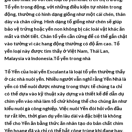
Tổ yến trong động, với những điều kiện tự nhiên trong
động, thường có hình dạng giống như một cái chén, thân
dày và chân cứng. Hình dạng tổ giống như chén sẽ giúp
bảo vệ trứng hoặc yến non không bị các loài vật khác ăn
mất và thời tiết. Chân tổ yến cần cứng để có thể gắn chặt
vào tường vì các hang động thường có độ ẩm cao. Tổ
yến loại này được tìm thấy ở Việt Nam, Thái Lan,
Malaysia và Indonesia.Tổ yến trong nhà
Tổ Yến của loài yến Esculanta là loại tổ yến thường thấy
ở các nhà nuôi yến. Nhiều người vẫn nghĩ rằng Yến Nhà là
yến có thể nuôi được nhưng trong thực tế chúng ta chỉ
có thể dựa vào kỹ thuật xây dựng và thiết kế để dẫn dụ
chim yến vào nhà làm tổ chứ không thể cho chúng ăn như
kiểu nuôi gà công nghiệp. Việc nuôi Yến đòi hỏi vốn đầu
tư rất lớn, thời gian dụ yến lâu dài và đặc biệt là không
thể cho Yến ăn bằng thức ăn nhân tạo do bản chất chim
Yến hoang đã và chỉ có thể bắt công trùng khi đang bay.