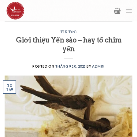
Skip
to
content
TIN TỨC
Giới thiệu Yến sào – hay tổ chim
yến
POSTED ON
THÁNG 9 10, 2021
BY
ADMIN
10
Th9