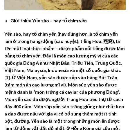
Giới thiệu Yến sào – hay tổ chim yến
Yến sào, hay tổ chim yến (hay đúng hơn là tổ chim yến
làm ở trong hang/động (sào huyệt), tiếng Hoa: 燕窩), là
tên một loại thực phẩm – dược phẩm nổi tiếng được làm
bằng tổ chim yến. Đây là món cao lương mỹ vị của các
quốc gia Đông Á như Nhật Bản, Triều Tiên, Trung Quốc,
Việt Nam, Malaysia, Indonesia và một số quốc gia khác
[1]. Ở Việt Nam, yến sào được xếp vào hàng Bát Trân
(tám món ăn cao lương mĩ vị). Món súp yến sào được
mệnh danh là “món trứng cá caviar của phương Đông”.
Món yến sào đã được người Trung Hoa tiêu thụ từ cách
đây 400 năm. Món súp yến sào trông giống như chất keo
a dao được nấu với gia vị có bổ sung thêm một ít tinh
bột, đường. Yến sào là một trong những món ăn được
làm từ động vật đắt đỏ nhất, ở Hồng Kông giá của một