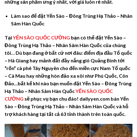
những sản phẩm ưng ý nhất, với giá luôn rẻ nhất.
Làm sao để đặt Yến Sào – Đông Trùng Hạ Thảo – Nhân
Sâm Hàn Quốc
Tại
YẾN SÀO QUỐC CƯỜNG
bạn có thể đặt
Yến Sào –
Đông Trùng Hạ Thảo
– Nhân Sâm Hàn Quốc
của chúng
tôi… Dù bạn đang ở bất cứ nơi đâu: điểm địa đầu Tổ quốc
– Hà Giang hay mảnh đất đầy nắng gió Quảng Bình tới
“rốn” cà phê Tây Nguyên cho đến miền cực Nam Tổ quốc
– Cà Mau hay những hòn đảo xa xôi như Phú Quốc, Côn
Đảo…bất kể khi nào bạn muốn đặt
Yến Sào – Đông Trùng
Hạ Thảo – Nhân Sâm Hàn Quốc
YẾN SÀO QUỐC
CƯỜNG
sẽ phục vụ bạn chu đáo! dailyyen.com bán
Yến
Sào – Đông Trùng Hạ Thảo
–
Nhân Sâm Hàn Quốc
và hỗ
trợ khách hàng tại tất cả 63 tỉnh thành trên toàn quốc.