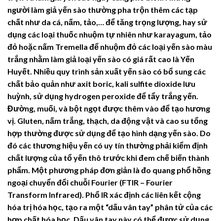
người làm giả yến sào thường pha trộn thêm các tạp
chất như da cá, nấm, tảo,… để tăng trọng lượng, hay sử
dụng các loại thuốc nhuộm tự nhiên như karayagum, tảo
đỏ hoặc nấm Tremella để nhuộm đỏ các loại yến sào màu
trắng nhằm làm giả loại yến sào có giá rất cao là Yến
Huyết. Nhiều quy trình sản xuất yến sào có bổ sung các
chất bảo quản như axit boric, kali sulfite dioxide lưu
huỳnh, sử dụng hydrogen peroxide để tẩy trắng yến.
Đường, muối, và bột ngọt được thêm vào để tạo hương
vị. Gluten, nấm trắng, thạch, da động vật và cao su tổng
hợp thường được sử dụng để tạo hình dạng yến sào. Do
đó các thương hiệu yến có uy tín thường phải kiểm định
chất lượng của tổ yến thô trước khi đem chế biến thành
phẩm. Một phương pháp đơn giản là đo quang phổ hồng
ngoại chuyển đổi chuỗi Fourier (FTIR – Fourier
Transform Infrared). Phổ IR xác định các liên kết cộng
hóa trị hóa học, tạo ra một “dấu vân tay” phân tử của các
hợp chất hóa học. Dấu vân tay này có thể được sử dụng