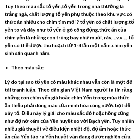
Tùy theo màu sắc tổ yến,tổ yến trong nhà thường là
trắng ngà, chất lượng tổ yến phụ thuộc theo khu vực có
thức ăn nhiều cho chim tìm mồi ? tổ yến có chất lượng,tổ
yến to và dày như tổ yến ở gò công động,thức ăn của
chim yến là những con trùng bay như muỗi, rày,…v.v…, tổ
yến có thể được thu hoạch từ 1-4 lần một năm.chim yến
sinh sản quanh năm.
Theo màu sắc:
Lý do tại sao tổ yến có màu khác nhau vẫn còn là một đề
tài tranh luận. Theo dân gian Việt Nam người ta tin rằng
những con chim yến già hoặc chim Yến trong mùa thức
ăn thiếu phải dùng máu của mình hòa cùng nước bọt để
xây tổ. Điều này lý giải cho màu sắc đỏ hoặc hồng cũng
như độ nở kém của Yến huyết so với Bạch yến. Tuy nhiên
nhiều giả thuyết về điều kiện nhiệt độ, độ ẩm hoặc thức
ăn của Yến tạo ra Yến huyết vẫn đang được nghiên cứu.