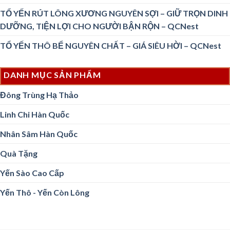
TỔ YẾN RÚT LÔNG XƯƠNG NGUYÊN SỢI – GIỮ TRỌN DINH
DƯỠNG, TIỆN LỢI CHO NGƯỜI BẬN RỘN – QCNest
TỔ YẾN THÔ BỂ NGUYÊN CHẤT – GIÁ SIÊU HỜI – QCNest
DANH MỤC SẢN PHẨM
Đông Trùng Hạ Thảo
Linh Chi Hàn Quốc
Nhân Sâm Hàn Quốc
Quà Tặng
Yến Sào Cao Cấp
Yến Thô - Yến Còn Lông