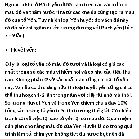
Ngoài ra khi tổ Bạch yến được làm trên các vách đá có
màu đỏ và thấm nước rỉ ra từ các khe đá cũng tạo ra màu
đỏ của tổ Yến. Tuy nhiên loại Yến huyết do vách đá này
có độ nở khi ngâm nước tương đương với Bạch yến (tức
7 – 9 lần)
Huyết yến:
Ðây là loại tổ yến có màu đỏ tươi và là loại có giá cao
nhất trong số các màu vì hiếm hoi và có nhu cầu tiêu thụ
cao. Không phải cơ sở sản xuất nào cũng có loại tổ yến
này. Và nếu có đi chăng nữa thì loại huyết yến cũng chỉ có
thể thu hoạch 1-2 lần trong năm với tỉ lệ rất nhỏ mà thôi.
Số lượng Huyết Yến và Hồng Yến chiếm chưa đầy 10%
tổng sản lượng tổ yến trên thị trường thế giới. Có nhiều
tranh cãi về việc tại sao tổ yến lại có màu đỏ. Quan niệm
dân gian cho rằng màu đỏ của Yến Huyết là do trong quá
trình làm tổ, chim yến không tiết đủ nước bọt nên đã