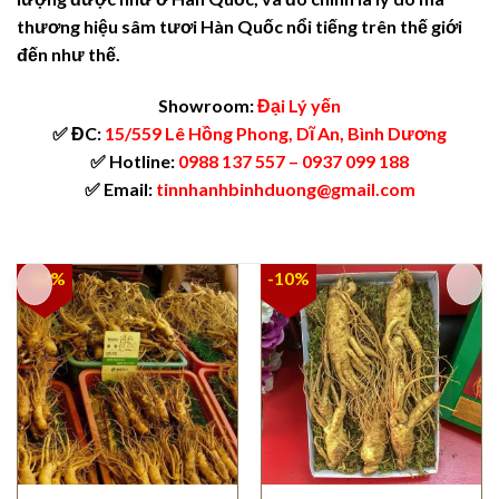
thương hiệu sâm tươi Hàn Quốc nổi tiếng trên thế giới
đến như thế.
Showroom:
Đại Lý yến
✅ ĐC:
15/559 Lê Hồng Phong, Dĩ An, Bình Dương
✅ Hotline:
0988 137 557
–
0937 099 188
✅ Email:
tinnhanhbinhduong@gmail.com
-12%
-10%