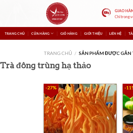
Skip
to
GIAO HÀ
Chỉ trong 
content
TRANG CHỦ
CỬA HÀNG
GIỎ HÀNG
GIỚI THIỆU
LIÊN HỆ
TÀ
TRANG CHỦ
/
SẢN PHẨM ĐƯỢC GẮN 
Trà đông trùng hạ thảo
-27%
-11