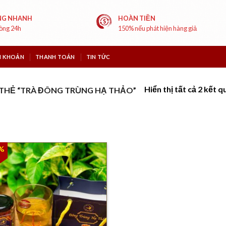
NG NHANH
HOÀN TIỀN
vòng 24h
150% nếu phát hiện hàng giả
I KHOẢN
THANH TOÁN
TIN TỨC
Hiển thị tất cả 2 kết q
THẺ “TRÀ ĐÔNG TRÙNG HẠ THẢO”
%