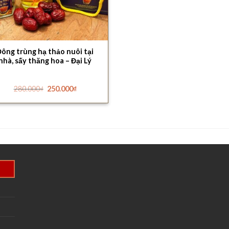
Đông trùng hạ thảo nuôi tại
nhà, sấy thăng hoa – Đại Lý
Yến
Giá
Giá
280.000
₫
250.000
₫
gốc
hiện
là:
tại
280.000₫.
là:
250.000₫.