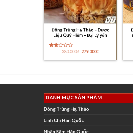
Đông Trùng Hạ Thảo – Dược
Liệu Quý Hiếm – Đại Lý yến
Giá
Giá
380.000
₫
279.000
₫
Được
gốc
hiện
xếp
là:
tại
hạng
380.000₫.
là:
2.00
279.000₫.
5
sao
DANH MỤC SẢN PHẨM
Đông Trùng Hạ Thảo
Linh Chi Hàn Quốc
Nhân Sâm Hàn Quốc