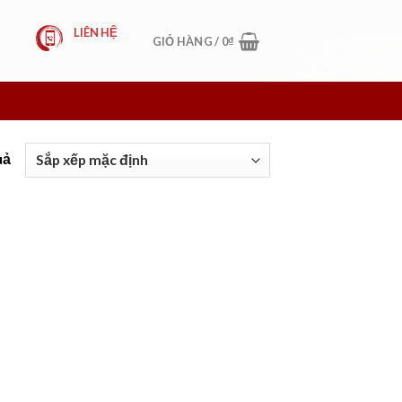
LIÊN HỆ
GIỎ HÀNG /
0
₫
uả