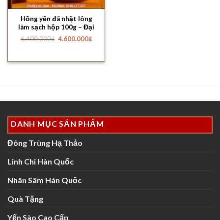
Hồng yến đã nhặt lông
làm sạch hộp 100g – Đại
lý yến
Giá
Giá
6.400.000
₫
4.600.000
₫
gốc
hiện
là:
tại
6.400.000₫.
là:
4.600.000₫.
DANH MỤC SẢN PHẨM
Đông Trùng Hạ Thảo
Linh Chi Hàn Quốc
Nhân Sâm Hàn Quốc
Quà Tặng
Yến Sào Cao Cấp