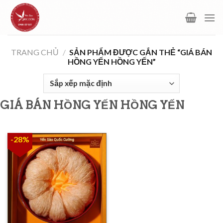
Skip
to
content
TRANG CHỦ
/
SẢN PHẨM ĐƯỢC GẮN THẺ “GIÁ BÁN
HỒNG YẾN HỒNG YẾN”
GIÁ BÁN HỒNG YẾN HỒNG YẾN
-28%