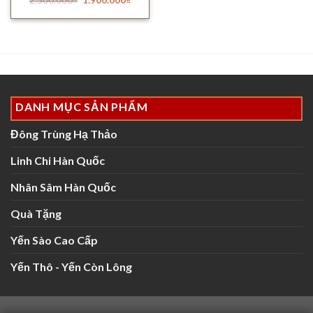
Được xếp
gốc
hiện
hạng
4.17
là:
tại
5 sao
2.500.000₫.
là:
1.900.000₫.
DANH MỤC SẢN PHẨM
Đông Trùng Hạ Thảo
Linh Chi Hàn Quốc
Nhân Sâm Hàn Quốc
Quà Tặng
Yến Sào Cao Cấp
Yến Thô - Yến Còn Lông