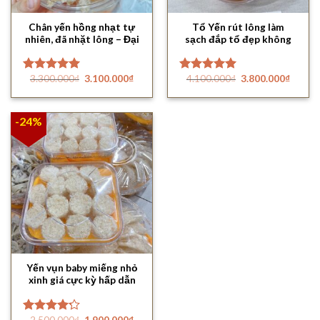
Chân yến hồng nhạt tự
Tổ Yến rút lông làm
nhiên, đã nhặt lông – Đại
sạch đắp tổ đẹp không
lý yến
tỳ vết
Giá
Giá
Giá
Giá
3.300.000
₫
3.100.000
₫
4.100.000
₫
3.800.000
₫
Được xếp
Được xếp
gốc
hiện
gốc
hiện
hạng
5.00
hạng
5.00
là:
tại
là:
tại
5 sao
5 sao
3.300.000₫.
là:
4.100.000₫.
là:
3.100.000₫.
3.800.
-24%
Yến vụn baby miếng nhỏ
xinh giá cực kỳ hấp dẫn
tại Đại Lý Yến
Giá
Giá
2.500.000
₫
1.900.000
₫