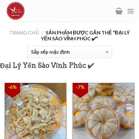
Skip
to
content
TRANG CHỦ
/
SẢN PHẨM ĐƯỢC GẮN THẺ “ĐẠI LÝ
YẾN SÀO VĨNH PHÚC ✔️”
Đại Lý Yến Sào Vĩnh Phúc ✔️
-6%
-7%