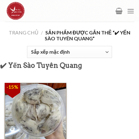
Skip
to
content
TRANG CHỦ
/
SẢN PHẨM ĐƯỢC GẮN THẺ “✔️ YẾN
SÀO TUYÊN QUANG”
✔️ Yến Sào Tuyên Quang
-15%