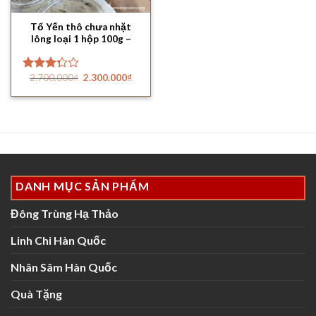
Tổ Yến thô chưa nhặt
lông loại 1 hộp 100g –
Đại Lý Yến
Giá
Giá
2.700.000
₫
2.300.000
₫
Được
gốc
hiện
xếp
là:
tại
hạng
2.700.000₫.
là:
3.25
5
2.300.000₫.
sao
DANH MỤC SẢN PHẨM
Đông Trùng Hạ Thảo
Linh Chi Hàn Quốc
Nhân Sâm Hàn Quốc
Quà Tặng