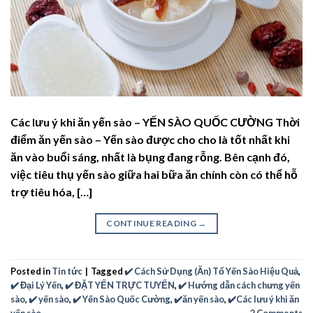
Các lưu ý khi ăn yến sào – YẾN SÀO QUỐC CƯỜNG Thời
điểm ăn yến sào – Yến sào được cho cho là tốt nhất khi
ăn vào buổi sáng, nhất là bụng đang rỗng. Bên cạnh đó,
việc tiêu thụ yến sào giữa hai bữa ăn chính còn có thể hỗ
trợ tiêu hóa, […]
CONTINUE READING
→
Posted in
Tin tức
|
Tagged
✔️ Cách Sử Dụng (Ăn) Tổ Yến Sào Hiệu Quả
,
✔️ Đại Lý Yến
,
✔️ ĐẶT YẾN TRỰC TUYẾN
,
✔️ Hướng dẫn cách chưng yến
sào
,
✔️ yến sào
,
✔️ Yến Sào Quốc Cường
,
✔️ăn yến sào
,
✔️Các lưu ý khi ăn
yến sào
2
Comments