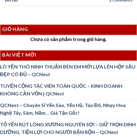
GIỎ HÀNG
Chưa có sản phẩm trong giỏ hàng.
BÀI VIẾT MỚI
LÔ YẾN THÔ NINH THUẬN BÊN EM MỚI LỰA LÊN HỘP SẤU
ĐẸP CÓ ĐỦ – QCNest
TUYỂN CỘNG TÁC VIÊN TOÀN QUỐC – KINH DOANH
KHÔNG CẦN VỐN | QCNest
QCNest – Chuyên Sỉ Yến Sào, Yến Hũ, Táo Đỏ, Nhụy Hoa
Nghệ Tây, Sâm, Nấm… Giá Tận Gốc!
TỔ YẾN RÚT LÔNG XƯƠNG NGUYÊN SỢI – GIỮ TRỌN DINH
DƯỠNG, TIỆN LỢI CHO NGƯỜI BẬN RỘN – QCNest