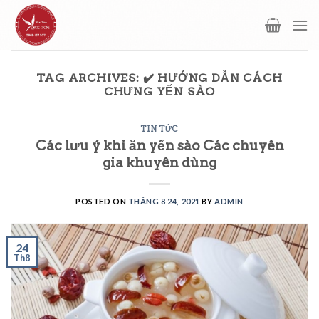
Skip
to
content
TAG ARCHIVES:
✔️ HƯỚNG DẪN CÁCH
CHƯNG YẾN SÀO
TIN TỨC
Các lưu ý khi ăn yến sào Các chuyên
gia khuyên dùng
POSTED ON
THÁNG 8 24, 2021
BY
ADMIN
24
Th8