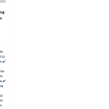
ùng
an
Yến
i Lý
ơ
,
✔️
 Sào
ến
a
,
✔️
ạng
 Lý
Sóc
ến