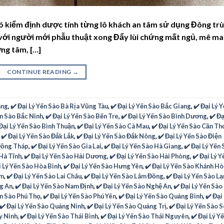
ó kiểm định dược tính từng lô khách an tâm sử dụng Đông tr
i với người mới phẫu thuật xong Đẩy lùi chứng mất ngủ, mê m
ng tâm, […]
CONTINUE READING
→
ang
,
✔️ Đại Lý Yến Sào Bà Rịa Vũng Tàu
,
✔️ Đại Lý Yến Sào Bắc Giang
,
✔️ Đại Lý 
ến Sào Bắc Ninh
,
✔️ Đại Lý Yến Sào Bến Tre
,
✔️ Đại Lý Yến Sào Bình Dương
,
✔️ Đạ
 Đại Lý Yến Sào Bình Thuận
,
✔️ Đại Lý Yến Sào Cà Mau
,
✔️ Đại Lý Yến Sào Cần Th
,
✔️ Đại Lý Yến Sào Đắk Lắk
,
✔️ Đại Lý Yến Sào Đắk Nông
,
✔️ Đại Lý Yến Sào Điện
 Đồng Tháp
,
✔️ Đại Lý Yến Sào Gia Lai
,
✔️ Đại Lý Yến Sào Hà Giang
,
✔️ Đại Lý Yến
 Hà Tĩnh
,
✔️ Đại Lý Yến Sào Hải Dương
,
✔️ Đại Lý Yến Sào Hải Phòng
,
✔️ Đại Lý Y
i Lý Yến Sào Hòa Bình
,
✔️ Đại Lý Yến Sào Hưng Yên
,
✔️ Đại Lý Yến Sào Khánh Hò
um
,
✔️ Đại Lý Yến Sào Lai Châu
,
✔️ Đại Lý Yến Sào Lâm Đồng
,
✔️ Đại Lý Yến Sào L
ng An
,
✔️ Đại Lý Yến Sào Nam Định
,
✔️ Đại Lý Yến Sào Nghệ An
,
✔️ Đại Lý Yến Sào
ến Sào Phú Thọ
,
✔️ Đại Lý Yến Sào Phú Yên
,
✔️ Đại Lý Yến Sào Quảng Bình
,
✔️ Đại
✔️ Đại Lý Yến Sào Quảng Ninh
,
✔️ Đại Lý Yến Sào Quảng Trị
,
✔️ Đại Lý Yến Sào 
ây Ninh
,
✔️ Đại Lý Yến Sào Thái Bình
,
✔️ Đại Lý Yến Sào Thái Nguyên
,
✔️ Đại Lý Y