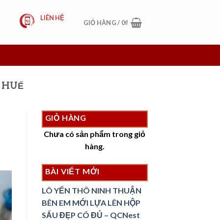
LIÊN HỆ
GIỎ HÀNG /
0
₫
N HUẾ
GIỎ HÀNG
Chưa có sản phẩm trong giỏ
hàng.
BÀI VIẾT MỚI
LÔ YẾN THÔ NINH THUẬN
BÊN EM MỚI LỰA LÊN HỘP
SẤU ĐẸP CÓ ĐỦ – QCNest