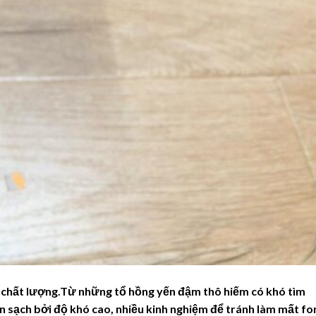
ề chất lượng.Từ những tổ hồng yến đậm thô hiếm có khó tìm
yến sạch bởi độ khó cao, nhiều kinh nghiệm để tránh làm mất f