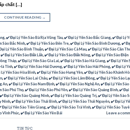
ấp chất […]
CONTINUE READING
→
ang
,
✔️ Đại Lý Yến Sào Bà Rịa Vũng Tàu
,
✔️ Đại Lý Yến Sào Bắc Giang
,
✔️ Đại Lý 
ến Sào Bắc Ninh
,
✔️ Đại Lý Yến Sào Bến Tre
,
✔️ Đại Lý Yến Sào Bình Dương
,
✔️ Đạ
 Đại Lý Yến Sào Bình Thuận
,
✔️ Đại Lý Yến Sào Cà Mau
,
✔️ Đại Lý Yến Sào Cần Th
,
✔️ Đại Lý Yến Sào Đắk Lắk
,
✔️ Đại Lý Yến Sào Đắk Nông
,
✔️ Đại Lý Yến Sào Điện
 Đồng Tháp
,
✔️ Đại Lý Yến Sào Gia Lai
,
✔️ Đại Lý Yến Sào Hà Giang
,
✔️ Đại Lý Yến
 Hà Tĩnh
,
✔️ Đại Lý Yến Sào Hải Dương
,
✔️ Đại Lý Yến Sào Hải Phòng
,
✔️ Đại Lý Y
i Lý Yến Sào Hòa Bình
,
✔️ Đại Lý Yến Sào Hưng Yên
,
✔️ Đại Lý Yến Sào Khánh Hò
um
,
✔️ Đại Lý Yến Sào Lai Châu
,
✔️ Đại Lý Yến Sào Lâm Đồng
,
✔️ Đại Lý Yến Sào L
ng An
,
✔️ Đại Lý Yến Sào Nam Định
,
✔️ Đại Lý Yến Sào Nghệ An
,
✔️ Đại Lý Yến Sào
ến Sào Phú Thọ
,
✔️ Đại Lý Yến Sào Phú Yên
,
✔️ Đại Lý Yến Sào Quảng Bình
,
✔️ Đại
✔️ Đại Lý Yến Sào Quảng Ninh
,
✔️ Đại Lý Yến Sào Quảng Trị
,
✔️ Đại Lý Yến Sào 
ây Ninh
,
✔️ Đại Lý Yến Sào Thái Bình
,
✔️ Đại Lý Yến Sào Thái Nguyên
,
✔️ Đại Lý Y
️ Đại Lý Yến Sào Tiền Giang
,
✔️ Đại Lý Yến Sào Trà Vinh
,
✔️ Đại Lý Yến Sào Tuy
ào Vĩnh Phúc
,
✔️ Đại Lý Yến Sào Yên Bái
Leave a com
TIN TỨC