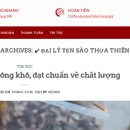
NG NHANH
HOÀN TIỀN
vòng 24h
150% nếu phát hiện hàng giả
I KHOẢN
THANH TOÁN
TIN TỨC
 ARCHIVES:
✔️ ĐẠI LÝ YẾN SÀO THỪA THIÊ
TIN TỨC
ông khô, đạt chuẩn về chất lượng
ED ON
THÁNG 10 26, 2021
BY
ADMIN