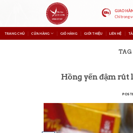
Skip
to
GIAO HÀ
Chỉ trong 
content
TRANG CHỦ
CỬA HÀNG
GIỎ HÀNG
GIỚI THIỆU
LIÊN HỆ
TÀ
TAG
Hồng yến đậm rút l
POST