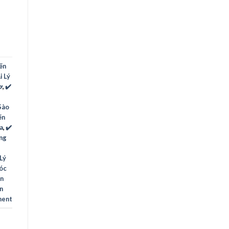
Yến
i Lý
ơ
,
✔️
 Sào
ến
a
,
✔️
ạng
 Lý
Sóc
ến
ên
ment