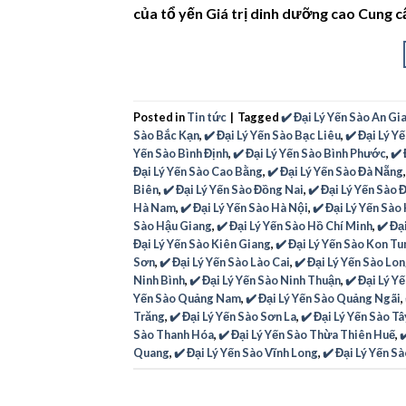
của tổ yến Giá trị dinh dưỡng cao Cung c
Posted in
Tin tức
|
Tagged
✔️ Đại Lý Yến Sào An Gi
Sào Bắc Kạn
,
✔️ Đại Lý Yến Sào Bạc Liêu
,
✔️ Đại Lý Y
Yến Sào Bình Định
,
✔️ Đại Lý Yến Sào Bình Phước
,
✔️
Đại Lý Yến Sào Cao Bằng
,
✔️ Đại Lý Yến Sào Đà Nẵng
Biên
,
✔️ Đại Lý Yến Sào Đồng Nai
,
✔️ Đại Lý Yến Sào
Hà Nam
,
✔️ Đại Lý Yến Sào Hà Nội
,
✔️ Đại Lý Yến Sào
Sào Hậu Giang
,
✔️ Đại Lý Yến Sào Hồ Chí Minh
,
✔️ Đạ
Đại Lý Yến Sào Kiên Giang
,
✔️ Đại Lý Yến Sào Kon T
Sơn
,
✔️ Đại Lý Yến Sào Lào Cai
,
✔️ Đại Lý Yến Sào Lo
Ninh Bình
,
✔️ Đại Lý Yến Sào Ninh Thuận
,
✔️ Đại Lý Y
Yến Sào Quảng Nam
,
✔️ Đại Lý Yến Sào Quảng Ngãi
,
Trăng
,
✔️ Đại Lý Yến Sào Sơn La
,
✔️ Đại Lý Yến Sào T
Sào Thanh Hóa
,
✔️ Đại Lý Yến Sào Thừa Thiên Huế
,
✔
Quang
,
✔️ Đại Lý Yến Sào Vĩnh Long
,
✔️ Đại Lý Yến S