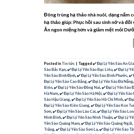
Đông trùng hạ thảo nhà nuôi, dạng nấm c
hạ thảo giúp: Phục hồi sau sinh nở và đố
Ăn ngon miệng hơn và giảm mệt mỏi Dưỡ
Posted in
Tin tức
|
Tagged
✔️ Đại Lý Yến Sào An Gi
Sào Bắc Kạn
,
✔️ Đại Lý Yến Sào Bạc Liêu
,
✔️ Đại Lý Y
Yến Sào Bình Định
,
✔️ Đại Lý Yến Sào Bình Phước
,
✔️
Đại Lý Yến Sào Cao Bằng
,
✔️ Đại Lý Yến Sào Đà Nẵng
Biên
,
✔️ Đại Lý Yến Sào Đồng Nai
,
✔️ Đại Lý Yến Sào
Hà Nam
,
✔️ Đại Lý Yến Sào Hà Nội
,
✔️ Đại Lý Yến Sào
Sào Hậu Giang
,
✔️ Đại Lý Yến Sào Hồ Chí Minh
,
✔️ Đạ
Đại Lý Yến Sào Kiên Giang
,
✔️ Đại Lý Yến Sào Kon T
Sơn
,
✔️ Đại Lý Yến Sào Lào Cai
,
✔️ Đại Lý Yến Sào Lo
Ninh Bình
,
✔️ Đại Lý Yến Sào Ninh Thuận
,
✔️ Đại Lý Y
Yến Sào Quảng Nam
,
✔️ Đại Lý Yến Sào Quảng Ngãi
,
Trăng
,
✔️ Đại Lý Yến Sào Sơn La
,
✔️ Đại Lý Yến Sào T