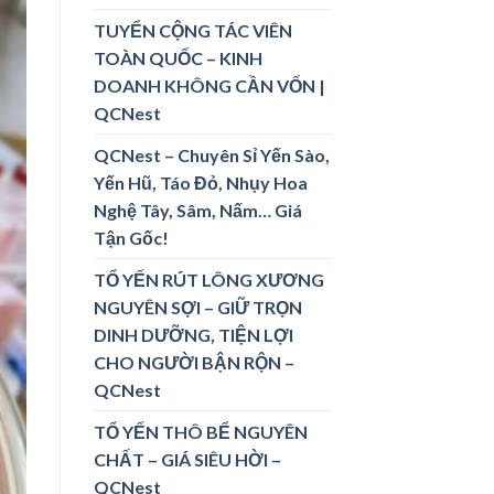
TUYỂN CỘNG TÁC VIÊN
TOÀN QUỐC – KINH
DOANH KHÔNG CẦN VỐN |
QCNest
QCNest – Chuyên Sỉ Yến Sào,
Yến Hũ, Táo Đỏ, Nhụy Hoa
Nghệ Tây, Sâm, Nấm… Giá
Tận Gốc!
TỔ YẾN RÚT LÔNG XƯƠNG
NGUYÊN SỢI – GIỮ TRỌN
DINH DƯỠNG, TIỆN LỢI
CHO NGƯỜI BẬN RỘN –
QCNest
TỔ YẾN THÔ BỂ NGUYÊN
CHẤT – GIÁ SIÊU HỜI –
QCNest