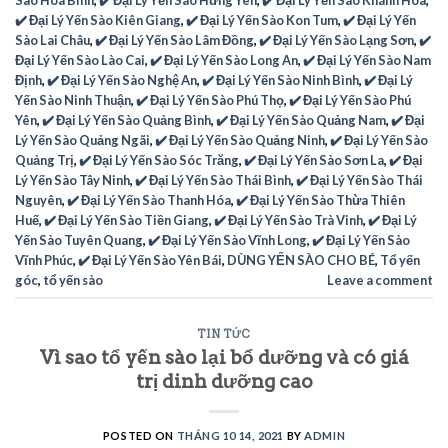
✔️ Đại Lý Yến Sào Kiên Giang
,
✔️ Đại Lý Yến Sào Kon Tum
,
✔️ Đại Lý Yến
Sào Lai Châu
,
✔️ Đại Lý Yến Sào Lâm Đồng
,
✔️ Đại Lý Yến Sào Lạng Sơn
,
✔️
Đại Lý Yến Sào Lào Cai
,
✔️ Đại Lý Yến Sào Long An
,
✔️ Đại Lý Yến Sào Nam
Định
,
✔️ Đại Lý Yến Sào Nghệ An
,
✔️ Đại Lý Yến Sào Ninh Bình
,
✔️ Đại Lý
Yến Sào Ninh Thuận
,
✔️ Đại Lý Yến Sào Phú Thọ
,
✔️ Đại Lý Yến Sào Phú
Yên
,
✔️ Đại Lý Yến Sào Quảng Bình
,
✔️ Đại Lý Yến Sào Quảng Nam
,
✔️ Đại
Lý Yến Sào Quảng Ngãi
,
✔️ Đại Lý Yến Sào Quảng Ninh
,
✔️ Đại Lý Yến Sào
Quảng Trị
,
✔️ Đại Lý Yến Sào Sóc Trăng
,
✔️ Đại Lý Yến Sào Sơn La
,
✔️ Đại
Lý Yến Sào Tây Ninh
,
✔️ Đại Lý Yến Sào Thái Bình
,
✔️ Đại Lý Yến Sào Thái
Nguyên
,
✔️ Đại Lý Yến Sào Thanh Hóa
,
✔️ Đại Lý Yến Sào Thừa Thiên
Huế
,
✔️ Đại Lý Yến Sào Tiền Giang
,
✔️ Đại Lý Yến Sào Trà Vinh
,
✔️ Đại Lý
Yến Sào Tuyên Quang
,
✔️ Đại Lý Yến Sào Vĩnh Long
,
✔️ Đại Lý Yến Sào
Vĩnh Phúc
,
✔️ Đại Lý Yến Sào Yên Bái
,
DÙNG YẾN SÀO CHO BÉ
,
Tổ yến
góc
,
tổ yến sào
Leave a comment
TIN TỨC
Vì sao tổ yến sào lại bổ dưỡng và có giá
trị dinh dưỡng cao
POSTED ON
THÁNG 10 14, 2021
BY
ADMIN