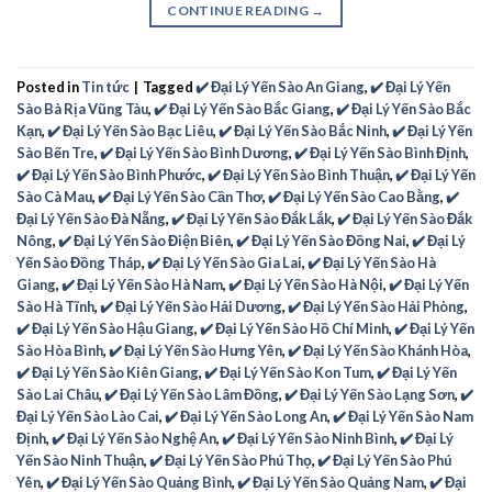
CONTINUE READING
→
Posted in
Tin tức
|
Tagged
✔️ Đại Lý Yến Sào An Giang
,
✔️ Đại Lý Yến
Sào Bà Rịa Vũng Tàu
,
✔️ Đại Lý Yến Sào Bắc Giang
,
✔️ Đại Lý Yến Sào Bắc
Kạn
,
✔️ Đại Lý Yến Sào Bạc Liêu
,
✔️ Đại Lý Yến Sào Bắc Ninh
,
✔️ Đại Lý Yến
Sào Bến Tre
,
✔️ Đại Lý Yến Sào Bình Dương
,
✔️ Đại Lý Yến Sào Bình Định
,
✔️ Đại Lý Yến Sào Bình Phước
,
✔️ Đại Lý Yến Sào Bình Thuận
,
✔️ Đại Lý Yến
Sào Cà Mau
,
✔️ Đại Lý Yến Sào Cần Thơ
,
✔️ Đại Lý Yến Sào Cao Bằng
,
✔️
Đại Lý Yến Sào Đà Nẵng
,
✔️ Đại Lý Yến Sào Đắk Lắk
,
✔️ Đại Lý Yến Sào Đắk
Nông
,
✔️ Đại Lý Yến Sào Điện Biên
,
✔️ Đại Lý Yến Sào Đồng Nai
,
✔️ Đại Lý
Yến Sào Đồng Tháp
,
✔️ Đại Lý Yến Sào Gia Lai
,
✔️ Đại Lý Yến Sào Hà
Giang
,
✔️ Đại Lý Yến Sào Hà Nam
,
✔️ Đại Lý Yến Sào Hà Nội
,
✔️ Đại Lý Yến
Sào Hà Tĩnh
,
✔️ Đại Lý Yến Sào Hải Dương
,
✔️ Đại Lý Yến Sào Hải Phòng
,
✔️ Đại Lý Yến Sào Hậu Giang
,
✔️ Đại Lý Yến Sào Hồ Chí Minh
,
✔️ Đại Lý Yến
Sào Hòa Bình
,
✔️ Đại Lý Yến Sào Hưng Yên
,
✔️ Đại Lý Yến Sào Khánh Hòa
,
✔️ Đại Lý Yến Sào Kiên Giang
,
✔️ Đại Lý Yến Sào Kon Tum
,
✔️ Đại Lý Yến
Sào Lai Châu
,
✔️ Đại Lý Yến Sào Lâm Đồng
,
✔️ Đại Lý Yến Sào Lạng Sơn
,
✔️
Đại Lý Yến Sào Lào Cai
,
✔️ Đại Lý Yến Sào Long An
,
✔️ Đại Lý Yến Sào Nam
Định
,
✔️ Đại Lý Yến Sào Nghệ An
,
✔️ Đại Lý Yến Sào Ninh Bình
,
✔️ Đại Lý
Yến Sào Ninh Thuận
,
✔️ Đại Lý Yến Sào Phú Thọ
,
✔️ Đại Lý Yến Sào Phú
Yên
,
✔️ Đại Lý Yến Sào Quảng Bình
,
✔️ Đại Lý Yến Sào Quảng Nam
,
✔️ Đại