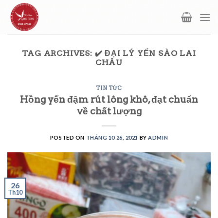
Skip
to
content
TAG ARCHIVES:
✔️ ĐẠI LÝ YẾN SÀO LAI
CHÂU
TIN TỨC
Hồng yến đậm rút lông khô, đạt chuẩn
về chất lượng
POSTED ON
THÁNG 10 26, 2021
BY
ADMIN
26
Th10