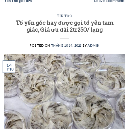
Yến Thô góc lớn
Leave a comment
TIN TỨC
Tổ yến góc hay được gọi tổ yến tam
giác, Giá ưu đãi 2tr250/ lạng
POSTED ON
THÁNG 10 14, 2021
BY
ADMIN
14
Th10