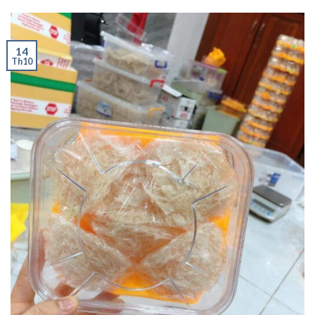
14
Th10