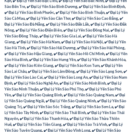
Kạn
,
✔️ Đại Lý Yến Sào Bạc Liêu
,
✔️ Đại Lý Yến Sào Bắc Ninh
,
✔️ Đại Lý Yến
Sào Bến Tre
,
✔️ Đại Lý Yến Sào Bình Dương
,
✔️ Đại Lý Yến Sào Bình Định
,
✔️ Đại Lý Yến Sào Bình Phước
,
✔️ Đại Lý Yến Sào Bình Thuận
,
✔️ Đại Lý Yến
Sào Cà Mau
,
✔️ Đại Lý Yến Sào Cần Thơ
,
✔️ Đại Lý Yến Sào Cao Bằng
,
✔️
Đại Lý Yến Sào Đà Nẵng
,
✔️ Đại Lý Yến Sào Đắk Lắk
,
✔️ Đại Lý Yến Sào Đắk
Nông
,
✔️ Đại Lý Yến Sào Điện Biên
,
✔️ Đại Lý Yến Sào Đồng Nai
,
✔️ Đại Lý
Yến Sào Đồng Tháp
,
✔️ Đại Lý Yến Sào Gia Lai
,
✔️ Đại Lý Yến Sào Hà
Giang
,
✔️ Đại Lý Yến Sào Hà Nam
,
✔️ Đại Lý Yến Sào Hà Nội
,
✔️ Đại Lý Yến
Sào Hà Tĩnh
,
✔️ Đại Lý Yến Sào Hải Dương
,
✔️ Đại Lý Yến Sào Hải Phòng
,
✔️ Đại Lý Yến Sào Hậu Giang
,
✔️ Đại Lý Yến Sào Hồ Chí Minh
,
✔️ Đại Lý Yến
Sào Hòa Bình
,
✔️ Đại Lý Yến Sào Hưng Yên
,
✔️ Đại Lý Yến Sào Khánh Hòa
,
✔️ Đại Lý Yến Sào Kiên Giang
,
✔️ Đại Lý Yến Sào Kon Tum
,
✔️ Đại Lý Yến
Sào Lai Châu
,
✔️ Đại Lý Yến Sào Lâm Đồng
,
✔️ Đại Lý Yến Sào Lạng Sơn
,
✔️
Đại Lý Yến Sào Lào Cai
,
✔️ Đại Lý Yến Sào Long An
,
✔️ Đại Lý Yến Sào Nam
Định
,
✔️ Đại Lý Yến Sào Nghệ An
,
✔️ Đại Lý Yến Sào Ninh Bình
,
✔️ Đại Lý
Yến Sào Ninh Thuận
,
✔️ Đại Lý Yến Sào Phú Thọ
,
✔️ Đại Lý Yến Sào Phú
Yên
,
✔️ Đại Lý Yến Sào Quảng Bình
,
✔️ Đại Lý Yến Sào Quảng Nam
,
✔️ Đại
Lý Yến Sào Quảng Ngãi
,
✔️ Đại Lý Yến Sào Quảng Ninh
,
✔️ Đại Lý Yến Sào
Quảng Trị
,
✔️ Đại Lý Yến Sào Sóc Trăng
,
✔️ Đại Lý Yến Sào Sơn La
,
✔️ Đại
Lý Yến Sào Tây Ninh
,
✔️ Đại Lý Yến Sào Thái Bình
,
✔️ Đại Lý Yến Sào Thái
Nguyên
,
✔️ Đại Lý Yến Sào Thanh Hóa
,
✔️ Đại Lý Yến Sào Thừa Thiên
Huế
,
✔️ Đại Lý Yến Sào Tiền Giang
,
✔️ Đại Lý Yến Sào Trà Vinh
,
✔️ Đại Lý
Yến Sào Tuyên Quang
,
✔️ Đại Lý Yến Sào Vĩnh Long
,
✔️ Đại Lý Yến Sào