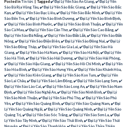
Posted in
Tin tức
|
Tagged
✔️ Đại Lý Yến Sào An Giang
,
✔️ Đại Lý Yến
Sào Bà Rịa Vũng Tàu
,
✔️ Đại Lý Yến Sào Bắc Giang
,
✔️ Đại Lý Yến Sào Bắc
Kạn
,
✔️ Đại Lý Yến Sào Bạc Liêu
,
✔️ Đại Lý Yến Sào Bắc Ninh
,
✔️ Đại Lý Yến
Sào Bến Tre
,
✔️ Đại Lý Yến Sào Bình Dương
,
✔️ Đại Lý Yến Sào Bình Định
,
✔️ Đại Lý Yến Sào Bình Phước
,
✔️ Đại Lý Yến Sào Bình Thuận
,
✔️ Đại Lý Yến
Sào Cà Mau
,
✔️ Đại Lý Yến Sào Cần Thơ
,
✔️ Đại Lý Yến Sào Cao Bằng
,
✔️
Đại Lý Yến Sào Đà Nẵng
,
✔️ Đại Lý Yến Sào Đắk Lắk
,
✔️ Đại Lý Yến Sào Đắk
Nông
,
✔️ Đại Lý Yến Sào Điện Biên
,
✔️ Đại Lý Yến Sào Đồng Nai
,
✔️ Đại Lý
Yến Sào Đồng Tháp
,
✔️ Đại Lý Yến Sào Gia Lai
,
✔️ Đại Lý Yến Sào Hà
Giang
,
✔️ Đại Lý Yến Sào Hà Nam
,
✔️ Đại Lý Yến Sào Hà Nội
,
✔️ Đại Lý Yến
Sào Hà Tĩnh
,
✔️ Đại Lý Yến Sào Hải Dương
,
✔️ Đại Lý Yến Sào Hải Phòng
,
✔️ Đại Lý Yến Sào Hậu Giang
,
✔️ Đại Lý Yến Sào Hồ Chí Minh
,
✔️ Đại Lý Yến
Sào Hòa Bình
,
✔️ Đại Lý Yến Sào Hưng Yên
,
✔️ Đại Lý Yến Sào Khánh Hòa
,
✔️ Đại Lý Yến Sào Kiên Giang
,
✔️ Đại Lý Yến Sào Kon Tum
,
✔️ Đại Lý Yến
Sào Lai Châu
,
✔️ Đại Lý Yến Sào Lâm Đồng
,
✔️ Đại Lý Yến Sào Lạng Sơn
,
✔️
Đại Lý Yến Sào Lào Cai
,
✔️ Đại Lý Yến Sào Long An
,
✔️ Đại Lý Yến Sào Nam
Định
,
✔️ Đại Lý Yến Sào Nghệ An
,
✔️ Đại Lý Yến Sào Ninh Bình
,
✔️ Đại Lý
Yến Sào Ninh Thuận
,
✔️ Đại Lý Yến Sào Phú Thọ
,
✔️ Đại Lý Yến Sào Phú
Yên
,
✔️ Đại Lý Yến Sào Quảng Bình
,
✔️ Đại Lý Yến Sào Quảng Nam
,
✔️ Đại
Lý Yến Sào Quảng Ngãi
,
✔️ Đại Lý Yến Sào Quảng Ninh
,
✔️ Đại Lý Yến Sào
Quảng Trị
,
✔️ Đại Lý Yến Sào Sóc Trăng
,
✔️ Đại Lý Yến Sào Sơn La
,
✔️ Đại
Lý Yến Sào Tây Ninh
,
✔️ Đại Lý Yến Sào Thái Bình
,
✔️ Đại Lý Yến Sào Thái
Nguyên
,
✔️ Đại Lý Yến Sào Thanh Hóa
,
✔️ Đại Lý Yến Sào Thừa Thiên