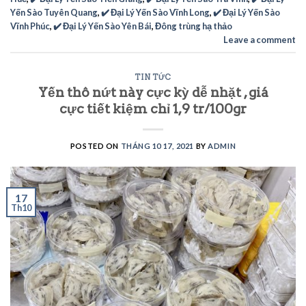
Yến Sào Tuyên Quang
,
✔️ Đại Lý Yến Sào Vĩnh Long
,
✔️ Đại Lý Yến Sào
Vĩnh Phúc
,
✔️ Đại Lý Yến Sào Yên Bái
,
Đông trùng hạ thảo
Leave a comment
TIN TỨC
Yến thô nứt này cực kỳ dễ nhặt , giá
cực tiết kiệm chỉ 1,9 tr/100gr
POSTED ON
THÁNG 10 17, 2021
BY
ADMIN
17
Th10