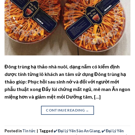
Đông trùng hạ thảo nhà nuôi, dạng nấm có kiểm định
dược tính từng lô khách an tâm sử dụng Đông trùng hạ
thảo giúp: Phục hồi sau sinh nở và đối với người mới
phẫu thuật xong Đẩy lùi chứng mất ngủ, mê man Ăn ngon
miệng hơn và giảm mệt mỏi Dưỡng tâm, […]
CONTINUE READING
→
Posted in
Tin tức
|
Tagged
✔️ Đại Lý Yến Sào An Giang
,
✔️ Đại Lý Yến