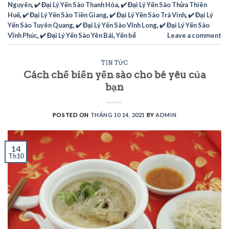
Nguyên
,
✔️ Đại Lý Yến Sào Thanh Hóa
,
✔️ Đại Lý Yến Sào Thừa Thiên
Huế
,
✔️ Đại Lý Yến Sào Tiền Giang
,
✔️ Đại Lý Yến Sào Trà Vinh
,
✔️ Đại Lý
Yến Sào Tuyên Quang
,
✔️ Đại Lý Yến Sào Vĩnh Long
,
✔️ Đại Lý Yến Sào
Vĩnh Phúc
,
✔️ Đại Lý Yến Sào Yên Bái
,
Yến bể
Leave a comment
TIN TỨC
Cách chế biến yến sào cho bé yêu của
bạn
POSTED ON
THÁNG 10 14, 2021
BY
ADMIN
14
Th10