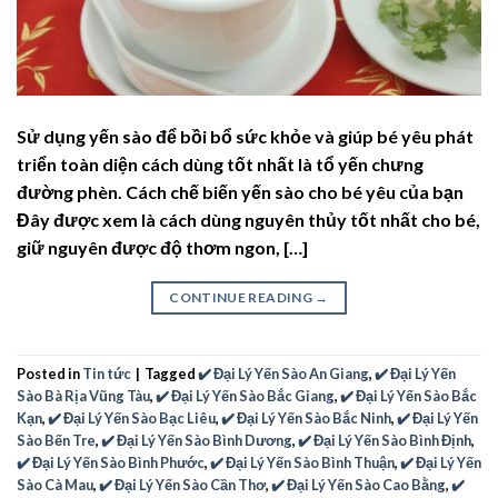
Sử dụng yến sào để bồi bổ sức khỏe và giúp bé yêu phát
triển toàn diện cách dùng tốt nhất là tổ yến chưng
đường phèn. Cách chế biến yến sào cho bé yêu của bạn
Đây được xem là cách dùng nguyên thủy tốt nhất cho bé,
giữ nguyên được độ thơm ngon, […]
CONTINUE READING
→
Posted in
Tin tức
|
Tagged
✔️ Đại Lý Yến Sào An Giang
,
✔️ Đại Lý Yến
Sào Bà Rịa Vũng Tàu
,
✔️ Đại Lý Yến Sào Bắc Giang
,
✔️ Đại Lý Yến Sào Bắc
Kạn
,
✔️ Đại Lý Yến Sào Bạc Liêu
,
✔️ Đại Lý Yến Sào Bắc Ninh
,
✔️ Đại Lý Yến
Sào Bến Tre
,
✔️ Đại Lý Yến Sào Bình Dương
,
✔️ Đại Lý Yến Sào Bình Định
,
✔️ Đại Lý Yến Sào Bình Phước
,
✔️ Đại Lý Yến Sào Bình Thuận
,
✔️ Đại Lý Yến
Sào Cà Mau
,
✔️ Đại Lý Yến Sào Cần Thơ
,
✔️ Đại Lý Yến Sào Cao Bằng
,
✔️