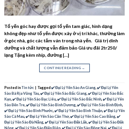
Tổ yến góc hay được gọi tổ yến tam giác, hình dạng
không đẹp như tổ yến được xây ở vị trí khác, thường làm
ở góc nhà, góc các tấm ván trong nhà yến. Giá trị dinh
dưỡng và chất lượng vẫn đảm bảo Giá ưu đãi 2tr250/
lạng Tặng kèm nhíp, đường […]
CONTINUE READING
→
Posted in
Tin tức
|
Tagged
✔️ Đại Lý Yến Sào An Giang
,
✔️ Đại Lý Yến
Sào Bà Rịa Vũng Tàu
,
✔️ Đại Lý Yến Sào Bắc Giang
,
✔️ Đại Lý Yến Sào Bắc
Kạn
,
✔️ Đại Lý Yến Sào Bạc Liêu
,
✔️ Đại Lý Yến Sào Bắc Ninh
,
✔️ Đại Lý Yến
Sào Bến Tre
,
✔️ Đại Lý Yến Sào Bình Dương
,
✔️ Đại Lý Yến Sào Bình Định
,
✔️ Đại Lý Yến Sào Bình Phước
,
✔️ Đại Lý Yến Sào Bình Thuận
,
✔️ Đại Lý Yến
Sào Cà Mau
,
✔️ Đại Lý Yến Sào Cần Thơ
,
✔️ Đại Lý Yến Sào Cao Bằng
,
✔️
Đại Lý Yến Sào Đà Nẵng
,
✔️ Đại Lý Yến Sào Đắk Lắk
,
✔️ Đại Lý Yến Sào Đắk
Nông
,
✔️ Đại Lý Yến Sào Điện Biên
,
✔️ Đại Lý Yến Sào Đồng Nai
,
✔️ Đại Lý