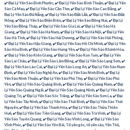
✔️ Đại Lý Yến Sào Bình Phước
,
✔️ Đại Lý Yến Sào Bình Thuận
,
✔️ Đại Lý Yến
Sào Cà Mau
,
✔️ Đại Lý Yến Sào Cần Thơ
,
✔️ Đại Lý Yến Sào Cao Bằng
,
✔️
Đại Lý Yến Sào Đà Nẵng
,
✔️ Đại Lý Yến Sào Đắk Lắk
,
✔️ Đại Lý Yến Sào Đắk
Nông
,
✔️ Đại Lý Yến Sào Điện Biên
,
✔️ Đại Lý Yến Sào Đồng Nai
,
✔️ Đại Lý
Yến Sào Đồng Tháp
,
✔️ Đại Lý Yến Sào Gia Lai
,
✔️ Đại Lý Yến Sào Hà
Giang
,
✔️ Đại Lý Yến Sào Hà Nam
,
✔️ Đại Lý Yến Sào Hà Nội
,
✔️ Đại Lý Yến
Sào Hà Tĩnh
,
✔️ Đại Lý Yến Sào Hải Dương
,
✔️ Đại Lý Yến Sào Hải Phòng
,
✔️ Đại Lý Yến Sào Hậu Giang
,
✔️ Đại Lý Yến Sào Hồ Chí Minh
,
✔️ Đại Lý Yến
Sào Hòa Bình
,
✔️ Đại Lý Yến Sào Hưng Yên
,
✔️ Đại Lý Yến Sào Khánh Hòa
,
✔️ Đại Lý Yến Sào Kiên Giang
,
✔️ Đại Lý Yến Sào Kon Tum
,
✔️ Đại Lý Yến
Sào Lai Châu
,
✔️ Đại Lý Yến Sào Lâm Đồng
,
✔️ Đại Lý Yến Sào Lạng Sơn
,
✔️
Đại Lý Yến Sào Lào Cai
,
✔️ Đại Lý Yến Sào Long An
,
✔️ Đại Lý Yến Sào Nam
Định
,
✔️ Đại Lý Yến Sào Nghệ An
,
✔️ Đại Lý Yến Sào Ninh Bình
,
✔️ Đại Lý
Yến Sào Ninh Thuận
,
✔️ Đại Lý Yến Sào Phú Thọ
,
✔️ Đại Lý Yến Sào Phú
Yên
,
✔️ Đại Lý Yến Sào Quảng Bình
,
✔️ Đại Lý Yến Sào Quảng Nam
,
✔️ Đại
Lý Yến Sào Quảng Ngãi
,
✔️ Đại Lý Yến Sào Quảng Ninh
,
✔️ Đại Lý Yến Sào
Quảng Trị
,
✔️ Đại Lý Yến Sào Sóc Trăng
,
✔️ Đại Lý Yến Sào Sơn La
,
✔️ Đại
Lý Yến Sào Tây Ninh
,
✔️ Đại Lý Yến Sào Thái Bình
,
✔️ Đại Lý Yến Sào Thái
Nguyên
,
✔️ Đại Lý Yến Sào Thanh Hóa
,
✔️ Đại Lý Yến Sào Thừa Thiên
Huế
,
✔️ Đại Lý Yến Sào Tiền Giang
,
✔️ Đại Lý Yến Sào Trà Vinh
,
✔️ Đại Lý
Yến Sào Tuyên Quang
,
✔️ Đại Lý Yến Sào Vĩnh Long
,
✔️ Đại Lý Yến Sào
Vĩnh Phúc
,
✔️ Đại Lý Yến Sào Yên Bái
,
Tổ yến góc
,
tổ yến sào
,
Yến Thô
,