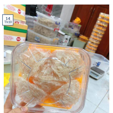
14
Th10