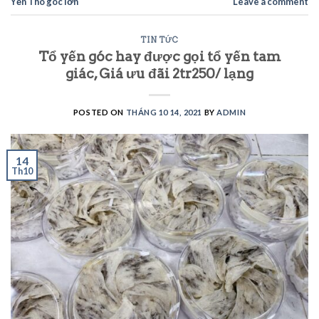
Yến Thô góc lớn
Leave a comment
TIN TỨC
Tổ yến góc hay được gọi tổ yến tam
giác, Giá ưu đãi 2tr250/ lạng
POSTED ON
THÁNG 10 14, 2021
BY
ADMIN
14
Th10