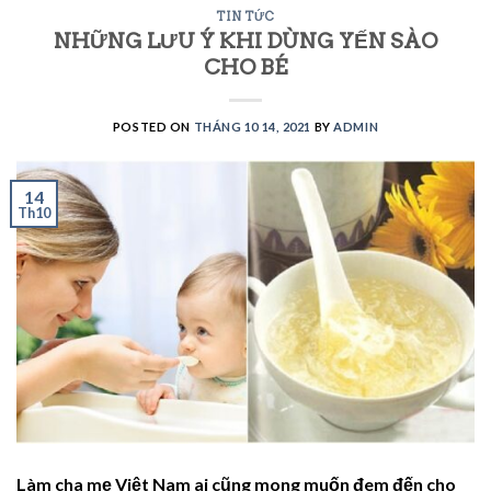
TIN TỨC
NHỮNG LƯU Ý KHI DÙNG YẾN SÀO
CHO BÉ
POSTED ON
THÁNG 10 14, 2021
BY
ADMIN
14
Th10
Làm cha mẹ Việt Nam ai cũng mong muốn đem đến cho