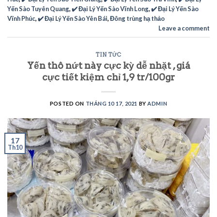
Yến Sào Tuyên Quang
,
✔️ Đại Lý Yến Sào Vĩnh Long
,
✔️ Đại Lý Yến Sào
Vĩnh Phúc
,
✔️ Đại Lý Yến Sào Yên Bái
,
Đông trùng hạ thảo
Leave a comment
TIN TỨC
Yến thô nứt này cực kỳ dễ nhặt , giá
cực tiết kiệm chỉ 1,9 tr/100gr
POSTED ON
THÁNG 10 17, 2021
BY
ADMIN
17
Th10