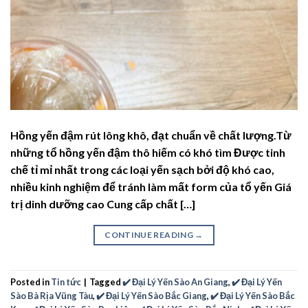
Hồng yến đậm rút lông khô, đạt chuẩn về chất lượng.Từ
những tổ hồng yến đậm thô hiếm có khó tìm Được tinh
chế tỉ mỉ nhất trong các loại yến sạch bởi độ khó cao,
nhiều kinh nghiệm để tránh làm mất form của tổ yến Giá
trị dinh dưỡng cao Cung cấp chất […]
CONTINUE READING
→
Posted in
Tin tức
|
Tagged
✔️ Đại Lý Yến Sào An Giang
,
✔️ Đại Lý Yến
Sào Bà Rịa Vũng Tàu
,
✔️ Đại Lý Yến Sào Bắc Giang
,
✔️ Đại Lý Yến Sào Bắc