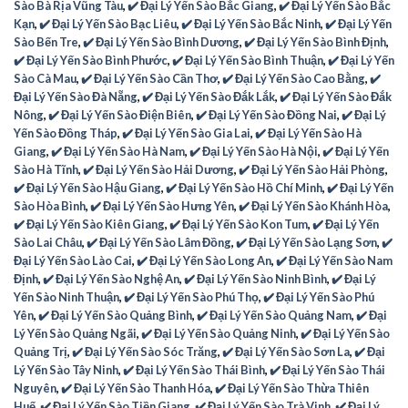
Sào Bà Rịa Vũng Tàu
,
✔️ Đại Lý Yến Sào Bắc Giang
,
✔️ Đại Lý Yến Sào Bắc
Kạn
,
✔️ Đại Lý Yến Sào Bạc Liêu
,
✔️ Đại Lý Yến Sào Bắc Ninh
,
✔️ Đại Lý Yến
Sào Bến Tre
,
✔️ Đại Lý Yến Sào Bình Dương
,
✔️ Đại Lý Yến Sào Bình Định
,
✔️ Đại Lý Yến Sào Bình Phước
,
✔️ Đại Lý Yến Sào Bình Thuận
,
✔️ Đại Lý Yến
Sào Cà Mau
,
✔️ Đại Lý Yến Sào Cần Thơ
,
✔️ Đại Lý Yến Sào Cao Bằng
,
✔️
Đại Lý Yến Sào Đà Nẵng
,
✔️ Đại Lý Yến Sào Đắk Lắk
,
✔️ Đại Lý Yến Sào Đắk
Nông
,
✔️ Đại Lý Yến Sào Điện Biên
,
✔️ Đại Lý Yến Sào Đồng Nai
,
✔️ Đại Lý
Yến Sào Đồng Tháp
,
✔️ Đại Lý Yến Sào Gia Lai
,
✔️ Đại Lý Yến Sào Hà
Giang
,
✔️ Đại Lý Yến Sào Hà Nam
,
✔️ Đại Lý Yến Sào Hà Nội
,
✔️ Đại Lý Yến
Sào Hà Tĩnh
,
✔️ Đại Lý Yến Sào Hải Dương
,
✔️ Đại Lý Yến Sào Hải Phòng
,
✔️ Đại Lý Yến Sào Hậu Giang
,
✔️ Đại Lý Yến Sào Hồ Chí Minh
,
✔️ Đại Lý Yến
Sào Hòa Bình
,
✔️ Đại Lý Yến Sào Hưng Yên
,
✔️ Đại Lý Yến Sào Khánh Hòa
,
✔️ Đại Lý Yến Sào Kiên Giang
,
✔️ Đại Lý Yến Sào Kon Tum
,
✔️ Đại Lý Yến
Sào Lai Châu
,
✔️ Đại Lý Yến Sào Lâm Đồng
,
✔️ Đại Lý Yến Sào Lạng Sơn
,
✔️
Đại Lý Yến Sào Lào Cai
,
✔️ Đại Lý Yến Sào Long An
,
✔️ Đại Lý Yến Sào Nam
Định
,
✔️ Đại Lý Yến Sào Nghệ An
,
✔️ Đại Lý Yến Sào Ninh Bình
,
✔️ Đại Lý
Yến Sào Ninh Thuận
,
✔️ Đại Lý Yến Sào Phú Thọ
,
✔️ Đại Lý Yến Sào Phú
Yên
,
✔️ Đại Lý Yến Sào Quảng Bình
,
✔️ Đại Lý Yến Sào Quảng Nam
,
✔️ Đại
Lý Yến Sào Quảng Ngãi
,
✔️ Đại Lý Yến Sào Quảng Ninh
,
✔️ Đại Lý Yến Sào
Quảng Trị
,
✔️ Đại Lý Yến Sào Sóc Trăng
,
✔️ Đại Lý Yến Sào Sơn La
,
✔️ Đại
Lý Yến Sào Tây Ninh
,
✔️ Đại Lý Yến Sào Thái Bình
,
✔️ Đại Lý Yến Sào Thái
Nguyên
,
✔️ Đại Lý Yến Sào Thanh Hóa
,
✔️ Đại Lý Yến Sào Thừa Thiên
Huế
,
✔️ Đại Lý Yến Sào Tiền Giang
,
✔️ Đại Lý Yến Sào Trà Vinh
,
✔️ Đại Lý