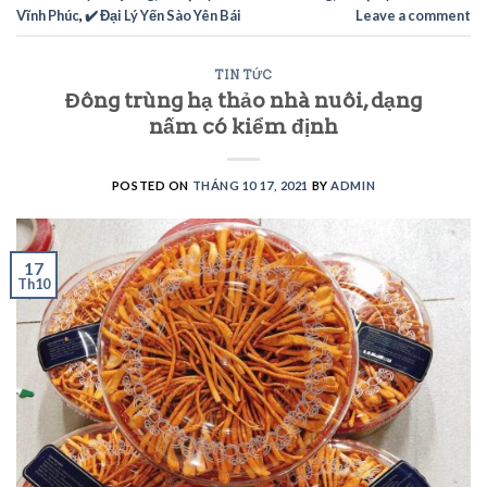
Vĩnh Phúc
,
✔️ Đại Lý Yến Sào Yên Bái
Leave a comment
TIN TỨC
Đông trùng hạ thảo nhà nuôi, dạng
nấm có kiểm định
POSTED ON
THÁNG 10 17, 2021
BY
ADMIN
17
Th10