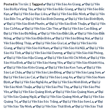
Posted in
Tin tức
|
Tagged
✔️ Đại Lý Yến Sào An Giang
,
✔️ Đại Lý Yến
Sào Bà Rịa Vũng Tàu
,
✔️ Đại Lý Yến Sào Bắc Giang
,
✔️ Đại Lý Yến Sào Bắc
Kạn
,
✔️ Đại Lý Yến Sào Bạc Liêu
,
✔️ Đại Lý Yến Sào Bắc Ninh
,
✔️ Đại Lý Yến
Sào Bến Tre
,
✔️ Đại Lý Yến Sào Bình Dương
,
✔️ Đại Lý Yến Sào Bình Định
,
✔️ Đại Lý Yến Sào Bình Phước
,
✔️ Đại Lý Yến Sào Bình Thuận
,
✔️ Đại Lý Yến
Sào Cà Mau
,
✔️ Đại Lý Yến Sào Cần Thơ
,
✔️ Đại Lý Yến Sào Cao Bằng
,
✔️
Đại Lý Yến Sào Đà Nẵng
,
✔️ Đại Lý Yến Sào Đắk Lắk
,
✔️ Đại Lý Yến Sào Đắk
Nông
,
✔️ Đại Lý Yến Sào Điện Biên
,
✔️ Đại Lý Yến Sào Đồng Nai
,
✔️ Đại Lý
Yến Sào Đồng Tháp
,
✔️ Đại Lý Yến Sào Gia Lai
,
✔️ Đại Lý Yến Sào Hà
Giang
,
✔️ Đại Lý Yến Sào Hà Nam
,
✔️ Đại Lý Yến Sào Hà Nội
,
✔️ Đại Lý Yến
Sào Hà Tĩnh
,
✔️ Đại Lý Yến Sào Hải Dương
,
✔️ Đại Lý Yến Sào Hải Phòng
,
✔️ Đại Lý Yến Sào Hậu Giang
,
✔️ Đại Lý Yến Sào Hồ Chí Minh
,
✔️ Đại Lý Yến
Sào Hòa Bình
,
✔️ Đại Lý Yến Sào Hưng Yên
,
✔️ Đại Lý Yến Sào Khánh Hòa
,
✔️ Đại Lý Yến Sào Kiên Giang
,
✔️ Đại Lý Yến Sào Kon Tum
,
✔️ Đại Lý Yến
Sào Lai Châu
,
✔️ Đại Lý Yến Sào Lâm Đồng
,
✔️ Đại Lý Yến Sào Lạng Sơn
,
✔️
Đại Lý Yến Sào Lào Cai
,
✔️ Đại Lý Yến Sào Long An
,
✔️ Đại Lý Yến Sào Nam
Định
,
✔️ Đại Lý Yến Sào Nghệ An
,
✔️ Đại Lý Yến Sào Ninh Bình
,
✔️ Đại Lý
Yến Sào Ninh Thuận
,
✔️ Đại Lý Yến Sào Phú Thọ
,
✔️ Đại Lý Yến Sào Phú
Yên
,
✔️ Đại Lý Yến Sào Quảng Bình
,
✔️ Đại Lý Yến Sào Quảng Nam
,
✔️ Đại
Lý Yến Sào Quảng Ngãi
,
✔️ Đại Lý Yến Sào Quảng Ninh
,
✔️ Đại Lý Yến Sào
Quảng Trị
,
✔️ Đại Lý Yến Sào Sóc Trăng
,
✔️ Đại Lý Yến Sào Sơn La
,
✔️ Đại
Lý Yến Sào Tây Ninh
,
✔️ Đại Lý Yến Sào Thái Bình
,
✔️ Đại Lý Yến Sào Thái