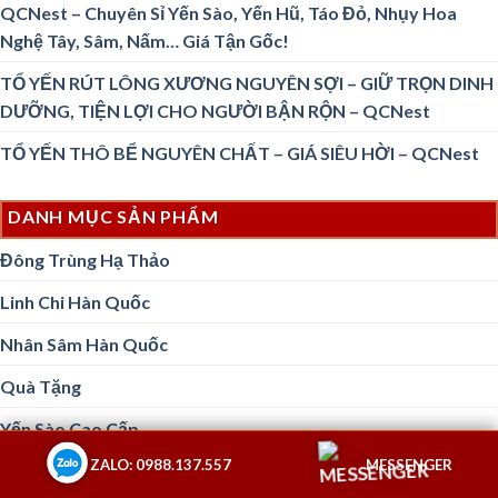
QCNest – Chuyên Sỉ Yến Sào, Yến Hũ, Táo Đỏ, Nhụy Hoa
Nghệ Tây, Sâm, Nấm… Giá Tận Gốc!
TỔ YẾN RÚT LÔNG XƯƠNG NGUYÊN SỢI – GIỮ TRỌN DINH
DƯỠNG, TIỆN LỢI CHO NGƯỜI BẬN RỘN – QCNest
TỔ YẾN THÔ BỂ NGUYÊN CHẤT – GIÁ SIÊU HỜI – QCNest
DANH MỤC SẢN PHẨM
Đông Trùng Hạ Thảo
Linh Chi Hàn Quốc
Nhân Sâm Hàn Quốc
Quà Tặng
Yến Sào Cao Cấp
ZALO: 0988.137.557
MESSENGER
Yến Thô - Yến Còn Lông