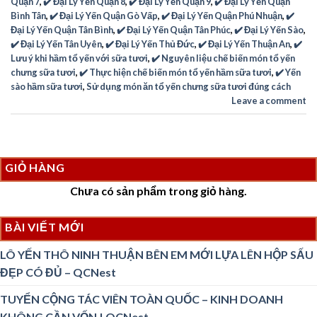
Quận 7
,
✔️ Đại Lý Yến Quận 8
,
✔️ Đại Lý Yến Quận 9
,
✔️ Đại Lý Yến Quận
Bình Tân
,
✔️ Đại Lý Yến Quận Gò Vấp
,
✔️ Đại Lý Yến Quận Phú Nhuận
,
✔️
Đại Lý Yến Quận Tân Bình
,
✔️ Đại Lý Yến Quận Tân Phúc
,
✔️ Đại Lý Yến Sào
,
✔️ Đại Lý Yến Tân Uyên
,
✔️ Đại Lý Yến Thủ Đức
,
✔️ Đại Lý Yến Thuận An
,
✔️
Lưu ý khi hầm tổ yến với sữa tươi
,
✔️ Nguyên liệu chế biến món tổ yến
chưng sữa tươi
,
✔️ Thực hiện chế biến món tổ yến hầm sữa tươi
,
✔️ Yến
sào hầm sữa tươi
,
Sử dụng món ăn tổ yến chưng sữa tươi đúng cách
Leave a comment
GIỎ HÀNG
Chưa có sản phẩm trong giỏ hàng.
BÀI VIẾT MỚI
LÔ YẾN THÔ NINH THUẬN BÊN EM MỚI LỰA LÊN HỘP SẤU
ĐẸP CÓ ĐỦ – QCNest
TUYỂN CỘNG TÁC VIÊN TOÀN QUỐC – KINH DOANH
KHÔNG CẦN VỐN | QCNest