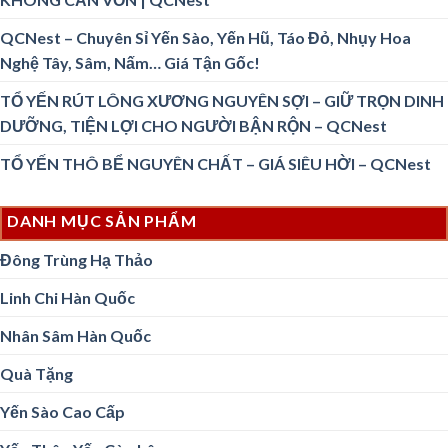
QCNest – Chuyên Sỉ Yến Sào, Yến Hũ, Táo Đỏ, Nhụy Hoa
Nghệ Tây, Sâm, Nấm… Giá Tận Gốc!
TỔ YẾN RÚT LÔNG XƯƠNG NGUYÊN SỢI – GIỮ TRỌN DINH
DƯỠNG, TIỆN LỢI CHO NGƯỜI BẬN RỘN – QCNest
TỔ YẾN THÔ BỂ NGUYÊN CHẤT – GIÁ SIÊU HỜI – QCNest
DANH MỤC SẢN PHẨM
Đông Trùng Hạ Thảo
Linh Chi Hàn Quốc
Nhân Sâm Hàn Quốc
Quà Tặng
Yến Sào Cao Cấp