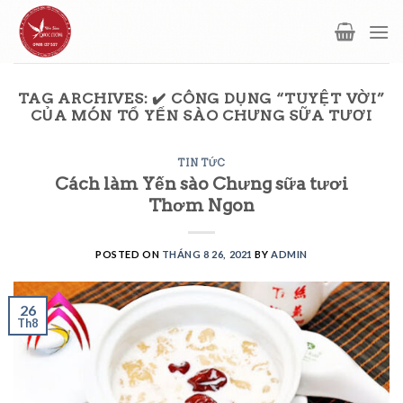
Skip
to
content
TAG ARCHIVES:
✔️ CÔNG DỤNG “TUYỆT VỜI”
CỦA MÓN TỔ YẾN SÀO CHƯNG SỮA TƯƠI
TIN TỨC
Cách làm Yến sào Chưng sữa tươi
Thơm Ngon
POSTED ON
THÁNG 8 26, 2021
BY
ADMIN
26
Th8