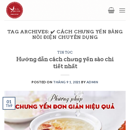
Skip
to
content
TAG ARCHIVES:
✔️ CÁCH CHƯNG YẾN BẰNG
NỒI ĐIỆN CHUYÊN DỤNG
TIN TỨC
Hướng dẫn cách chưng yến sào chi
tiết nhất
POSTED ON
THÁNG 9 1, 2021
BY
ADMIN
01
Th9