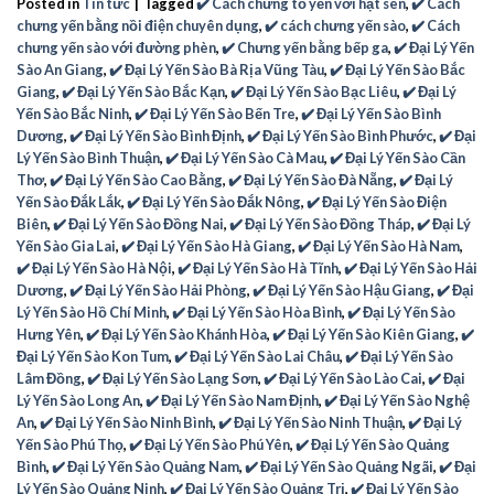
Posted in
Tin tức
|
Tagged
✔️ Cách chưng tổ yến với hạt sen
,
✔️ Cách
chưng yến bằng nồi điện chuyên dụng
,
✔️ cách chưng yến sào
,
✔️ Cách
chưng yến sào với đường phèn
,
✔️ Chưng yến bằng bếp ga
,
✔️ Đại Lý Yến
Sào An Giang
,
✔️ Đại Lý Yến Sào Bà Rịa Vũng Tàu
,
✔️ Đại Lý Yến Sào Bắc
Giang
,
✔️ Đại Lý Yến Sào Bắc Kạn
,
✔️ Đại Lý Yến Sào Bạc Liêu
,
✔️ Đại Lý
Yến Sào Bắc Ninh
,
✔️ Đại Lý Yến Sào Bến Tre
,
✔️ Đại Lý Yến Sào Bình
Dương
,
✔️ Đại Lý Yến Sào Bình Định
,
✔️ Đại Lý Yến Sào Bình Phước
,
✔️ Đại
Lý Yến Sào Bình Thuận
,
✔️ Đại Lý Yến Sào Cà Mau
,
✔️ Đại Lý Yến Sào Cần
Thơ
,
✔️ Đại Lý Yến Sào Cao Bằng
,
✔️ Đại Lý Yến Sào Đà Nẵng
,
✔️ Đại Lý
Yến Sào Đắk Lắk
,
✔️ Đại Lý Yến Sào Đắk Nông
,
✔️ Đại Lý Yến Sào Điện
Biên
,
✔️ Đại Lý Yến Sào Đồng Nai
,
✔️ Đại Lý Yến Sào Đồng Tháp
,
✔️ Đại Lý
Yến Sào Gia Lai
,
✔️ Đại Lý Yến Sào Hà Giang
,
✔️ Đại Lý Yến Sào Hà Nam
,
✔️ Đại Lý Yến Sào Hà Nội
,
✔️ Đại Lý Yến Sào Hà Tĩnh
,
✔️ Đại Lý Yến Sào Hải
Dương
,
✔️ Đại Lý Yến Sào Hải Phòng
,
✔️ Đại Lý Yến Sào Hậu Giang
,
✔️ Đại
Lý Yến Sào Hồ Chí Minh
,
✔️ Đại Lý Yến Sào Hòa Bình
,
✔️ Đại Lý Yến Sào
Hưng Yên
,
✔️ Đại Lý Yến Sào Khánh Hòa
,
✔️ Đại Lý Yến Sào Kiên Giang
,
✔️
Đại Lý Yến Sào Kon Tum
,
✔️ Đại Lý Yến Sào Lai Châu
,
✔️ Đại Lý Yến Sào
Lâm Đồng
,
✔️ Đại Lý Yến Sào Lạng Sơn
,
✔️ Đại Lý Yến Sào Lào Cai
,
✔️ Đại
Lý Yến Sào Long An
,
✔️ Đại Lý Yến Sào Nam Định
,
✔️ Đại Lý Yến Sào Nghệ
An
,
✔️ Đại Lý Yến Sào Ninh Bình
,
✔️ Đại Lý Yến Sào Ninh Thuận
,
✔️ Đại Lý
Yến Sào Phú Thọ
,
✔️ Đại Lý Yến Sào Phú Yên
,
✔️ Đại Lý Yến Sào Quảng
Bình
,
✔️ Đại Lý Yến Sào Quảng Nam
,
✔️ Đại Lý Yến Sào Quảng Ngãi
,
✔️ Đại
Lý Yến Sào Quảng Ninh
,
✔️ Đại Lý Yến Sào Quảng Trị
,
✔️ Đại Lý Yến Sào